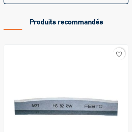
Produits recommandés
favorite_border