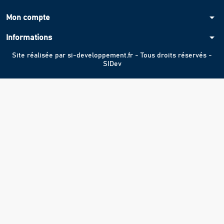
arrow_drop_down
Mon compte
arrow_drop_down
Informations
Site réalisée par
si-developpement.fr
- Tous droits réservés -
SIDev