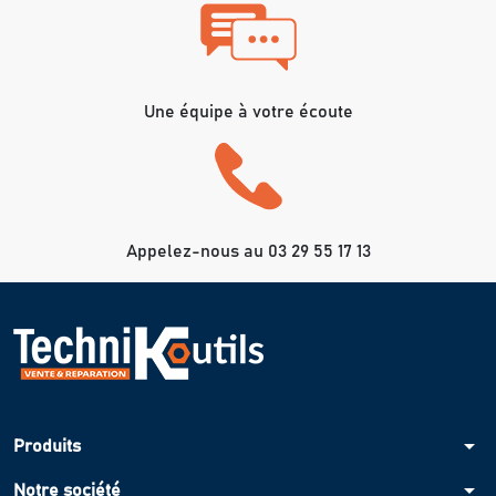
Une équipe à votre écoute
Appelez-nous au 03 29 55 17 13
arrow_drop_down
Produits
arrow_drop_down
Notre société