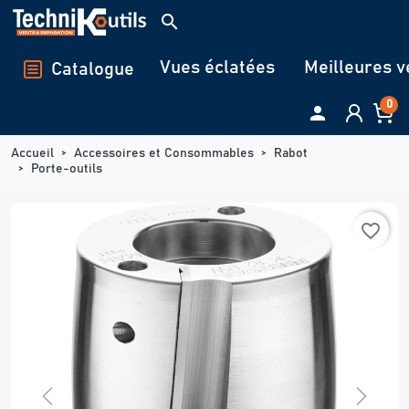
Panneau de gestion des cookies
search
Vues éclatées
Meilleures v
Catalogue
0

Accueil
Accessoires et Consommables
Rabot
Porte-outils
favorite_border
Previous
Next