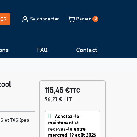
Se connecter
Panier
HER
0
ons
FAQ
Contact
tool
115,45 €
TTC
96,21 € HT
Achetez-le
S et TXS (pas
maintenant
et
recevez-le
entre
mercredi 19 août 2026