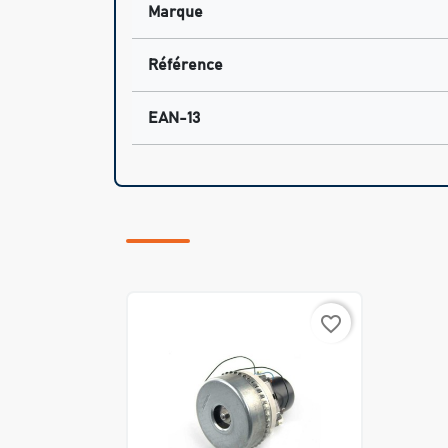
Marque
Référence
EAN-13
favorite_border