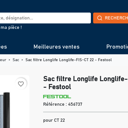
RECHERC
 ma pièce !
ées
Meilleures ventes
Promoti
teur
Sac
Sac filtre Longlife Longlife-FIS-CT 22 - Festool
Sac filtre Longlife Longlife
favorite_border
- Festool
Référence :
456737
pour CT 22