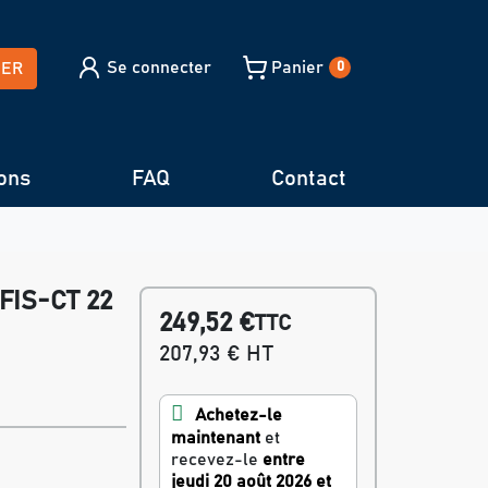
Se connecter
Panier
HER
0
ons
FAQ
Contact
-FIS-CT 22
249,52 €
TTC
207,93 € HT
Achetez-le
maintenant
et
recevez-le
entre
jeudi 20 août 2026 et