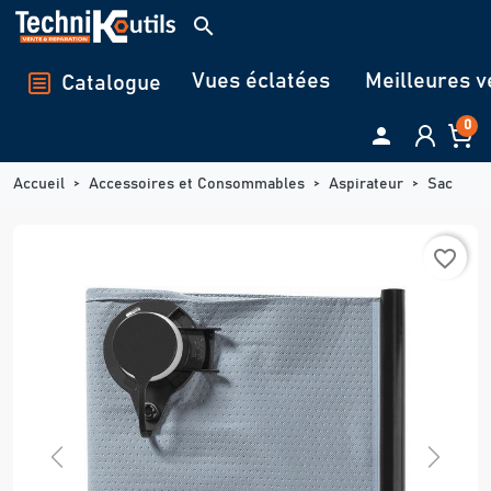
Panneau de gestion des cookies
search
Vues éclatées
Meilleures v
Catalogue
0

Accueil
Accessoires et Consommables
Aspirateur
Sac
favorite_border
Previous
Next