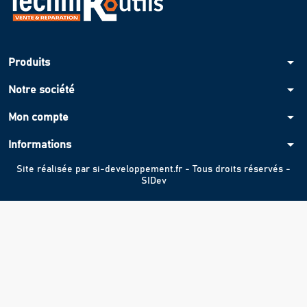
arrow_drop_down
Produits
arrow_drop_down
Notre société
arrow_drop_down
Mon compte
arrow_drop_down
Informations
Site réalisée par
si-developpement.fr
- Tous droits réservés -
SIDev