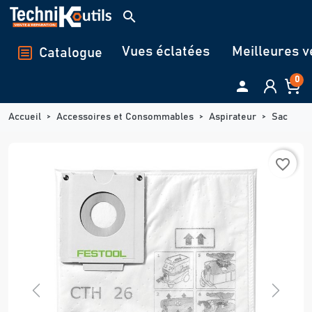
Panneau de gestion des cookies
search
Vues éclatées
Meilleures v
Catalogue
0

Accueil
Accessoires et Consommables
Aspirateur
Sac
favorite_border
Previous
Next