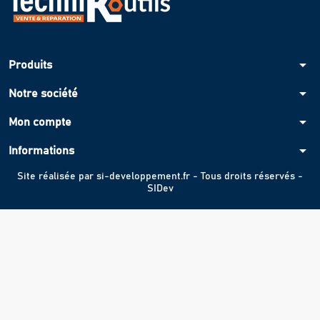
arrow_drop_down
Produits
arrow_drop_down
Notre société
arrow_drop_down
Mon compte
arrow_drop_down
Informations
Site réalisée par
si-developpement.fr
- Tous droits réservés -
SIDev