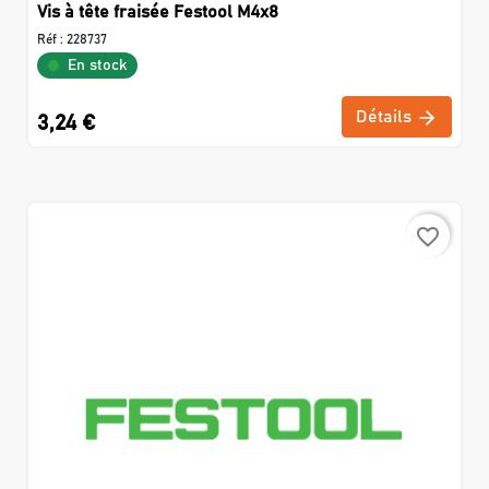
Vis à tête fraisée Festool M4x8
Réf :
228737
En stock
Détails
3,24 €
favorite_border