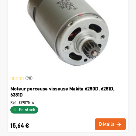
(98)
Moteur perceuse visseuse Makita 6280D, 6281D,
6381D
Réf :
629875-4
En stock
Détails
15,64 €