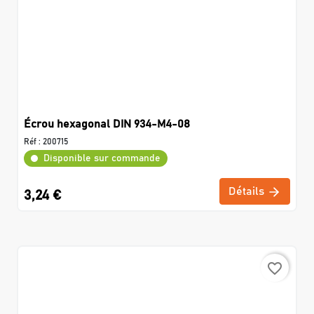
Écrou hexagonal DIN 934-M4-08
Réf :
200715
Disponible sur commande
Détails
3,24 €
favorite_border