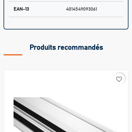
EAN-13
4014549093061
Produits recommandés
favorite_border