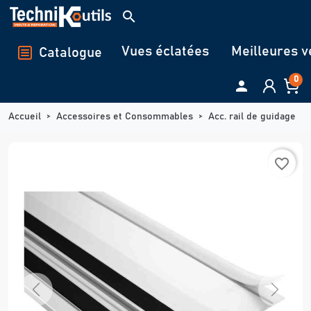
Panneau de gestion des cookies
search
Vues éclatées
Meilleures v
Catalogue
0

Accueil
Accessoires et Consommables
Acc. rail de guidage
favorite_border
Previous
Next