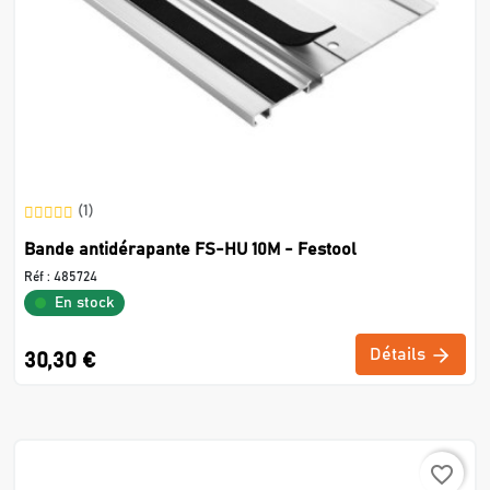
(1)
Bande antidérapante FS-HU 10M - Festool
Réf :
485724
En stock
Détails
30,30 €
favorite_border