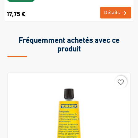
Détails
17,75 €
Fréquemment achetés avec ce
produit
favorite_border