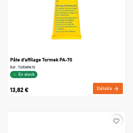
Pâte d'affilage Tormek PA-70
Réf :
TORMPA70
En stock
Détails
13,82 €
favorite_border