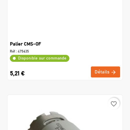
Palier CMS-OF
Réf :
475635
Disponible sur commande
Détails
5,21 €
favorite_border