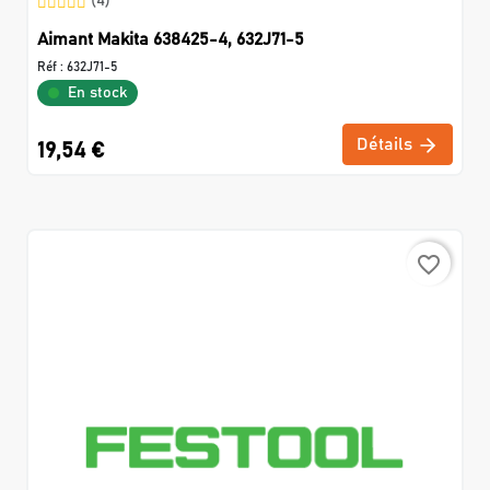
(4)
Aimant Makita 638425-4, 632J71-5
Réf :
632J71-5
En stock
Détails
19,54 €
favorite_border