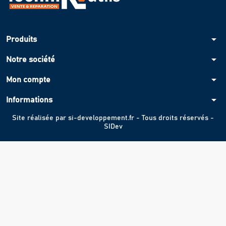
arrow_drop_down
Produits
arrow_drop_down
Notre société
arrow_drop_down
Mon compte
arrow_drop_down
Informations
Site réalisée par
si-developpement.fr
- Tous droits réservés -
SIDev