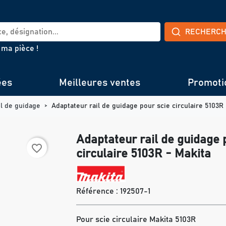
RECHERC
 ma pièce !
ées
Meilleures ventes
Promoti
il de guidage
Adaptateur rail de guidage pour scie circulaire 5103R 
Adaptateur rail de guidage 
favorite_border
circulaire 5103R - Makita
Référence :
192507-1
Pour scie circulaire Makita 5103R