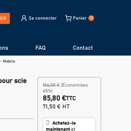
Se connecter
Panier
HER
0
ons
FAQ
Contact
- Makita
pour scie
156,00 €
(Économisez
45%)
85,80 €
TTC
71,50 € HT
Achetez-le
maintenant
et