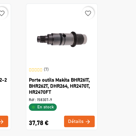
rite_border
favorite_border
(7)
2-2
Porte outils Makita BHR261T,
BHR262T, DHR264, HR2470T,
HR2470FT
Réf :
158307-9
En stock
Détails
37,78 €