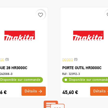
favorite_border
favo
(1)
(1)
UE 28 HR3000C
PORTE OUTIL HR3000C
262088-0
Réf :
323912-3
Disponible sur commande
Disponible sur command
Détails
Détails
46 €
45,60 €