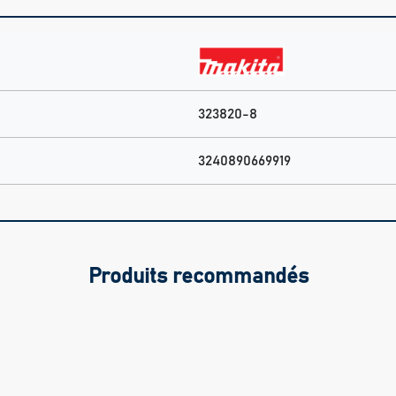
323820-8
3240890669919
Produits recommandés