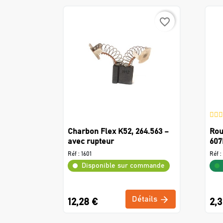
favorite_border
Charbon Flex K52, 264.563 –
Rou
avec rupteur
607
Réf :
1601
Réf :
Disponible sur commande
Détails
12,28 €
2,