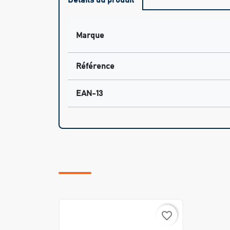
Marque
Référence
EAN-13
favorite_border