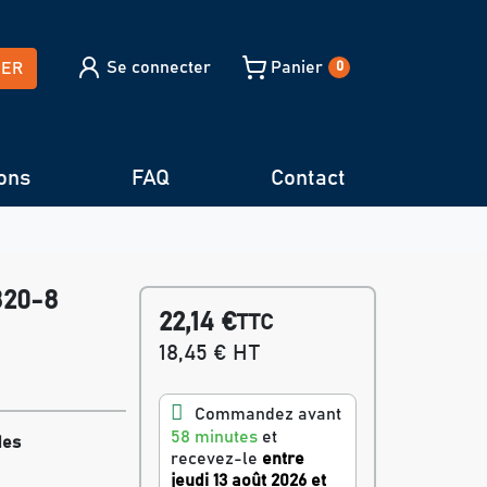
Se connecter
Panier
HER
0
ons
FAQ
Contact
820-8
22,14 €
TTC
18,45 € HT
Commandez avant
58 minutes
et
des
recevez-le
entre
jeudi 13 août 2026 et