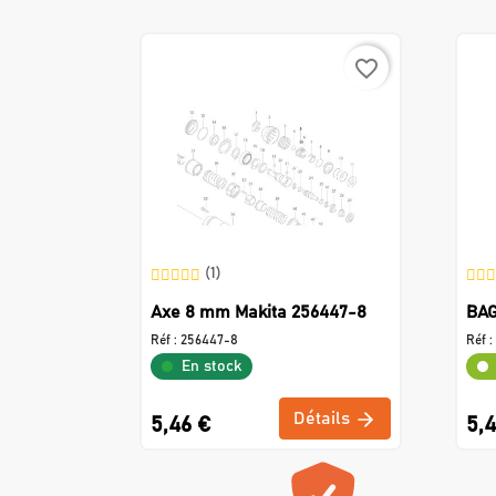
favorite_border
(1)
Axe 8 mm Makita 256447-8
BAG
Réf :
256447-8
Réf :
En stock
Détails
5,46 €
5,