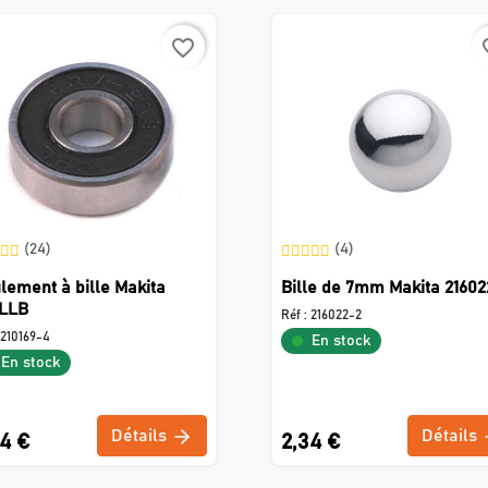
favorite_border
favo
(24)
(4)
lement à bille Makita
Bille de 7mm Makita 21602
LLB
Réf :
216022-2
210169-4
En stock
En stock
Détails
Détails
34 €
2,34 €