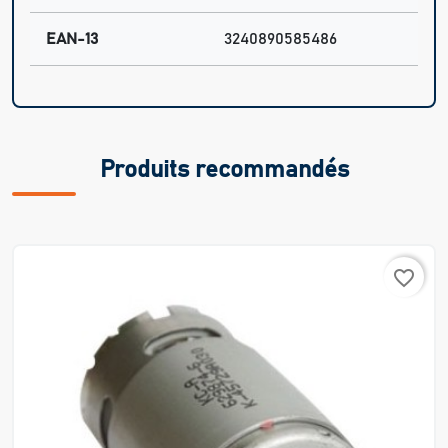
EAN-13
3240890585486
Produits recommandés
favorite_border