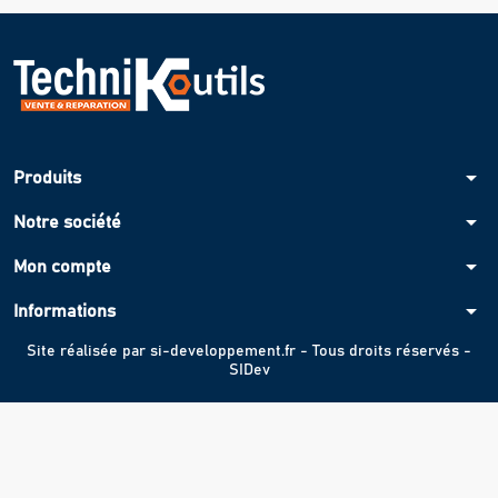
arrow_drop_down
Produits
arrow_drop_down
Notre société
arrow_drop_down
Mon compte
arrow_drop_down
Informations
Site réalisée par
si-developpement.fr
- Tous droits réservés -
SIDev