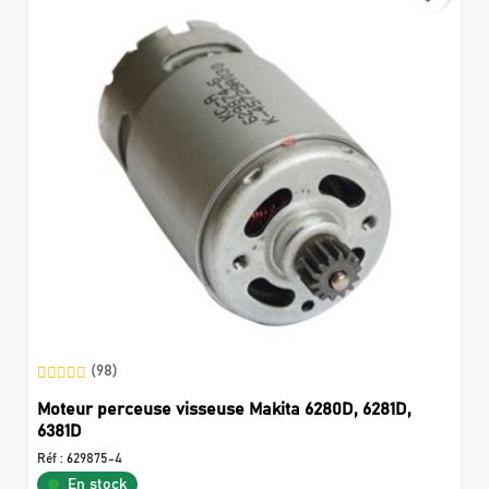
(98)
Moteur perceuse visseuse Makita 6280D, 6281D,
6381D
Réf :
629875-4
En stock