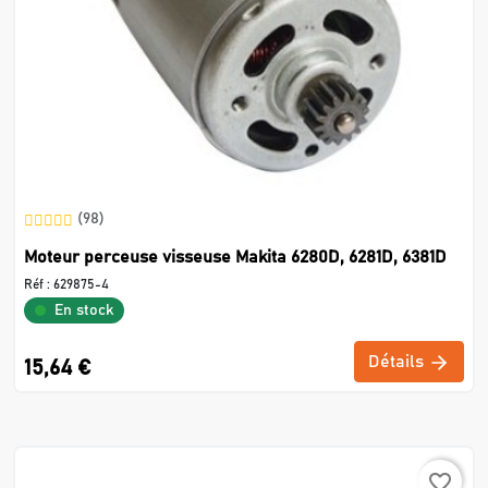
(98)
Moteur perceuse visseuse Makita 6280D, 6281D, 6381D
Réf :
629875-4
En stock
Détails
15,64 €
favorite_border