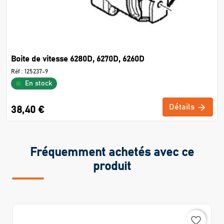
Boite de vitesse 6280D, 6270D, 6260D
Réf :
125237-9
En stock
Détails
38,40 €
Fréquemment achetés avec ce
produit
favorite_border