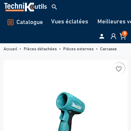
Panneau de gestion des cookies
search
Vues éclatées
Meilleures v
Catalogue
0

Accueil
Pièces détachées
Pièces externes
Carcasse
favorite_border