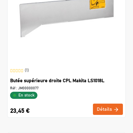
(1)
Butée supérieure droite CPL Makita LS1018L
Réf :
JM00000077
En stock
Détails
23,45 €