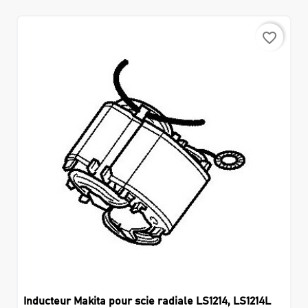
favorite_border
Inducteur Makita pour scie radiale LS1214, LS1214L