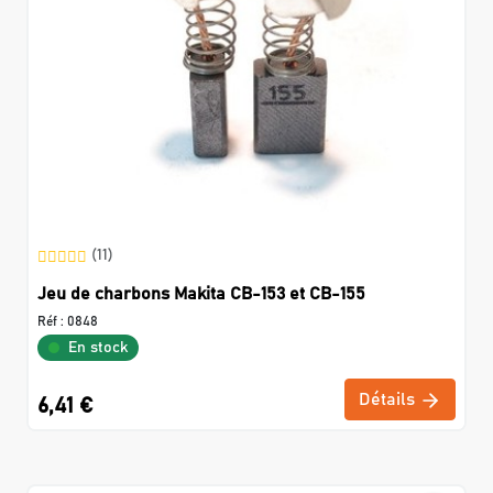
(11)
Jeu de charbons Makita CB-153 et CB-155
Réf :
0848
En stock
Détails
6,41 €