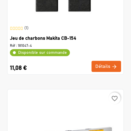
(1)
Jeu de charbons Makita CB-154
Réf :
181047-4
Disponible sur commande
Détails
11,08 €
favorite_border