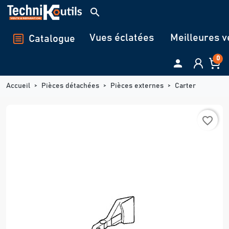
Panneau de gestion des cookies
search
Vues éclatées
Meilleures v
Catalogue
0

Accueil
Pièces détachées
Pièces externes
Carter
favorite_border