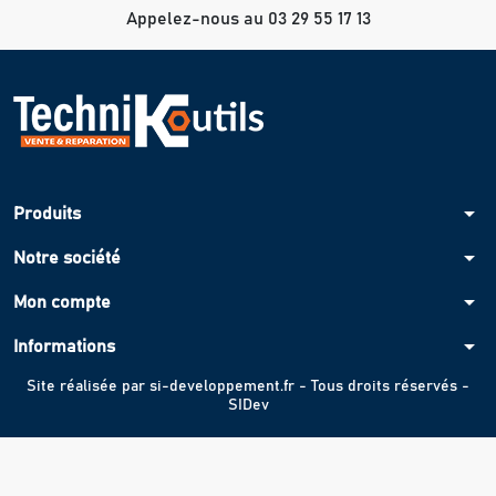
Appelez-nous au 03 29 55 17 13
arrow_drop_down
Produits
arrow_drop_down
Notre société
arrow_drop_down
Mon compte
arrow_drop_down
Informations
Site réalisée par
si-developpement.fr
- Tous droits réservés -
SIDev