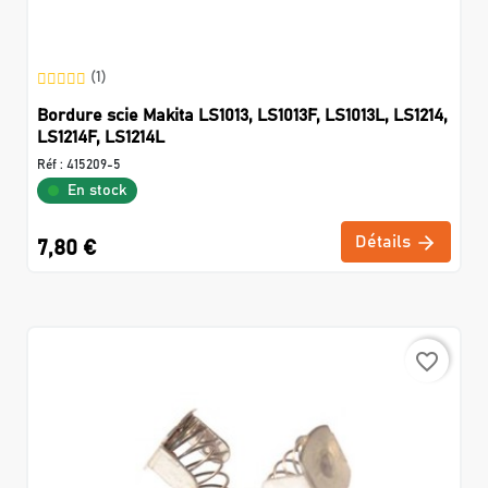
(1)
Bordure scie Makita LS1013, LS1013F, LS1013L, LS1214,
LS1214F, LS1214L
Réf :
415209-5
En stock
Détails
7,80 €
favorite_border