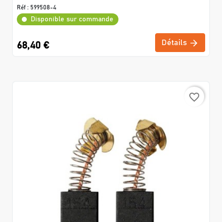
Réf :
599508-4
Disponible sur commande
Détails
68,40 €
favorite_border