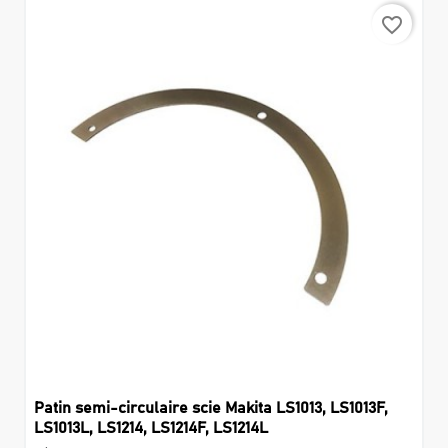
favorite_border
Patin semi-circulaire scie Makita LS1013, LS1013F,
LS1013L, LS1214, LS1214F, LS1214L