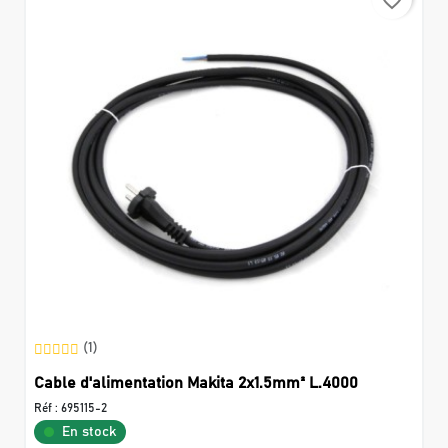
favorite_border
(1)
Cable d'alimentation Makita 2x1.5mm² L.4000
Réf :
695115-2
En stock