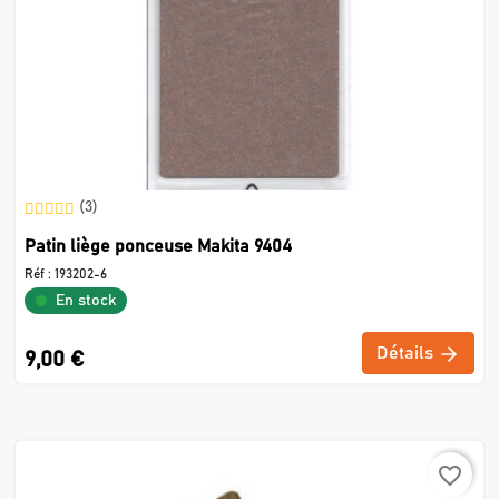
(3)
Patin liège ponceuse Makita 9404
Réf :
193202-6
En stock
Détails
9,00 €
favorite_border