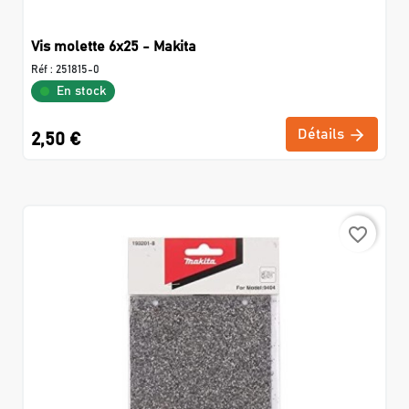
Vis molette 6x25 - Makita
Réf :
251815-0
En stock
Détails
2,50 €
favorite_border