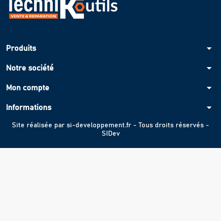
arrow_drop_down
Produits
arrow_drop_down
Notre société
arrow_drop_down
Mon compte
arrow_drop_down
Informations
Site réalisée par
si-developpement.fr
- Tous droits réservés -
SIDev