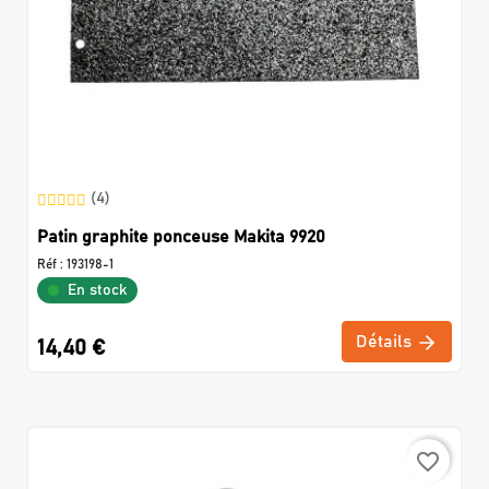
(4)
Patin graphite ponceuse Makita 9920
Réf :
193198-1
En stock
Détails
14,40 €
favorite_border