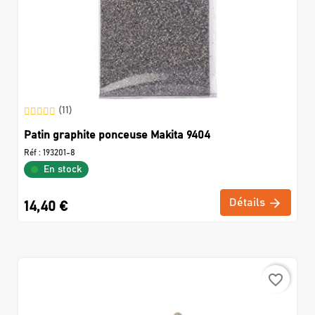
(11)
Patin graphite ponceuse Makita 9404
Réf :
193201-8
En stock
Détails
14,40 €
favorite_border