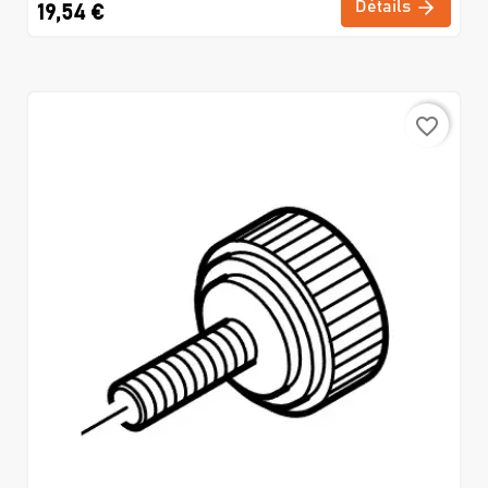
Détails
19,54 €
favorite_border