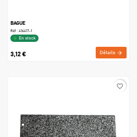
BAGUE
Réf :
416417-1
En stock
Détails
3,12 €
favorite_border