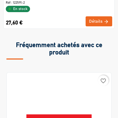
Réf :
122591-2
En stock
Détails
27,60 €
Fréquemment achetés avec ce
produit
favorite_border