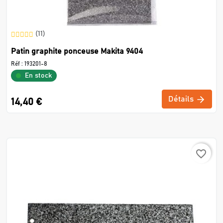
(11)
Patin graphite ponceuse Makita 9404
Réf :
193201-8
En stock
Détails
14,40 €
favorite_border