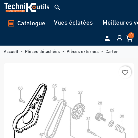
Panneau de gestion des cookies
search
Vues éclatées
Meilleures v
Catalogue
0

Accueil
Pièces détachées
Pièces externes
Carter
favorite_border