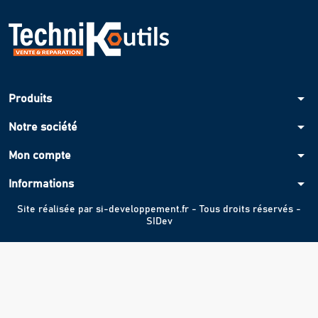
arrow_drop_down
Produits
arrow_drop_down
Notre société
arrow_drop_down
Mon compte
arrow_drop_down
Informations
Site réalisée par
si-developpement.fr
- Tous droits réservés -
SIDev