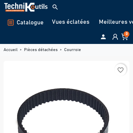
Panneau de gestion des cookies
search
Vues éclatées
Meilleures v
Catalogue
0

Accueil
Pièces détachées
Courroie
favorite_border