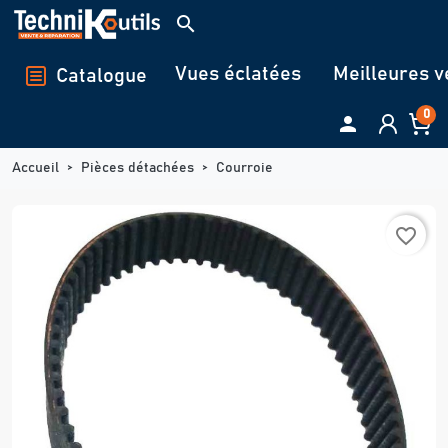
Panneau de gestion des cookies
search
Vues éclatées
Meilleures v
Catalogue
0

Accueil
Pièces détachées
Courroie
favorite_border