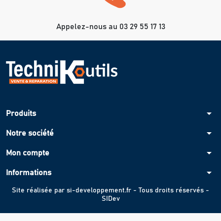
Appelez-nous au 03 29 55 17 13
arrow_drop_down
Produits
arrow_drop_down
Notre société
arrow_drop_down
Mon compte
arrow_drop_down
Informations
Site réalisée par
si-developpement.fr
- Tous droits réservés -
SIDev