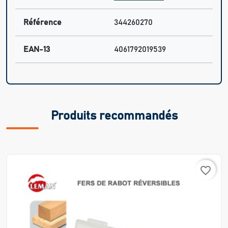
Référence
344260270
EAN-13
4061792019539
Produits recommandés
favorite_border