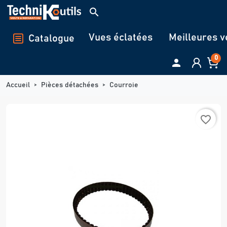
Panneau de gestion des cookies
search
Vues éclatées
Meilleures v
Catalogue
0

Accueil
Pièces détachées
Courroie
favorite_border