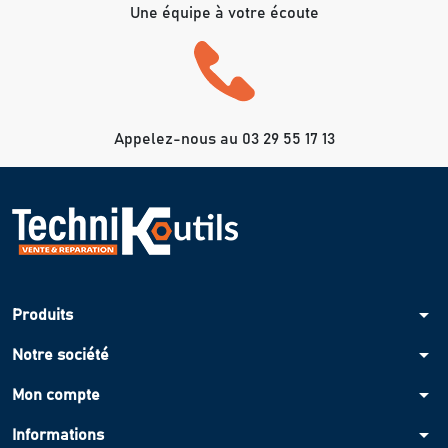
Une équipe à votre écoute
Appelez-nous au 03 29 55 17 13
arrow_drop_down
Produits
arrow_drop_down
Notre société
arrow_drop_down
Mon compte
arrow_drop_down
Informations