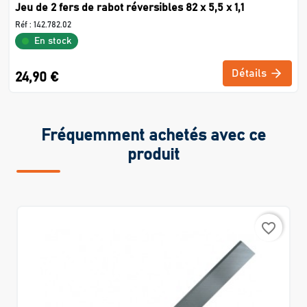
Jeu de 2 fers de rabot réversibles 82 x 5,5 x 1,1
Réf :
142.782.02
En stock
Détails
24,90 €
Fréquemment achetés avec ce
produit
favorite_border