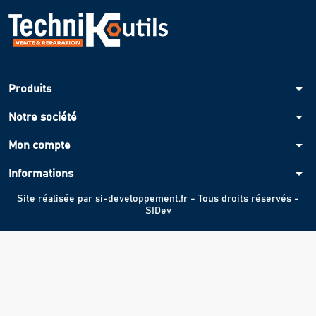
arrow_drop_down
Produits
arrow_drop_down
Notre société
arrow_drop_down
Mon compte
arrow_drop_down
Informations
Site réalisée par
si-developpement.fr
- Tous droits réservés -
SIDev