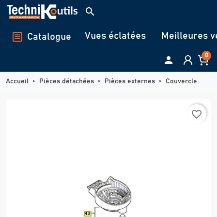
Panneau de gestion des cookies
search
Vues éclatées
Meilleures v
Catalogue
0

Accueil
Pièces détachées
Pièces externes
Couvercle
favorite_border