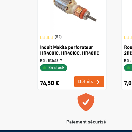
(52)
Induit Makita perforateur
Rou
HR4001C, HR4010C, HR4011C
211
Réf :
513633-7
Réf :
En stock
Détails
74,50 €
7,0
Paiement sécurisé