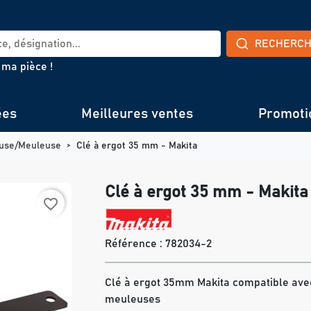
RECHERC
 ma pièce !
ées
Meilleures ventes
Promoti
use/Meuleuse
Clé à ergot 35 mm - Makita
Clé à ergot 35 mm - Makita
favorite_border
Référence :
782034-2
Clé à ergot 35mm Makita compatible avec
meuleuses