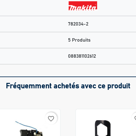
782034-2
5 Produits
088381102612
Fréquemment achetés avec ce produit
favorite_border
favo