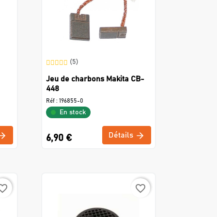
(5)
Jeu de charbons Makita CB-
448
Réf :
196855-0
En stock
Détails
6,90 €
rite_border
favorite_border