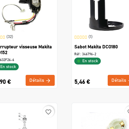
(32)
(1)
errupteur visseuse Makita
Sabot Makita DCO180
152
Réf :
346796-2
632F26-6
En stock
En stock
Détails
Détails
,90 €
5,46 €
favorite_border
favo