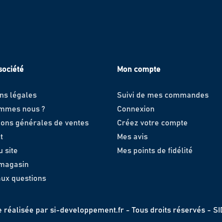
société
Mon compte
ns légales
Suivi de mes commandes
ommes nous ?
Connexion
ions générales de ventes
Créez votre compte
t
Mes avis
u site
Mes points de fidélité
 magasin
aux questions
e réalisée par
si-developpement.fr
- Tous droits réservés - S