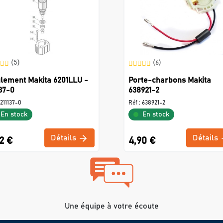
(5)
(6)
lement Makita 6201LLU -
Porte-charbons Makita
137-0
638921-2
211137-0
Réf :
638921-2
En stock
En stock
Détails
Détails
2 €
4,90 €
Une équipe à votre écoute