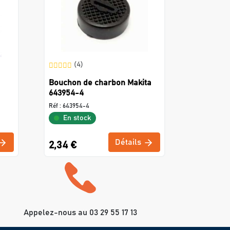
(4)
Bouchon de charbon Makita
643954-4
Réf :
643954-4
En stock
Détails
2,34 €
Appelez-nous au 03 29 55 17 13