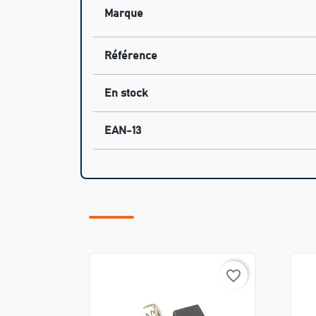
Marque
Référence
En stock
EAN-13
favorite_border