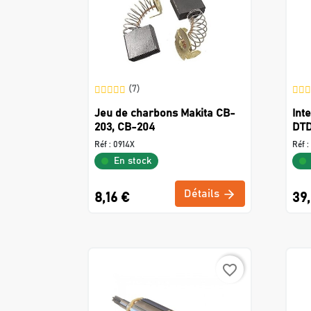
(7)
Jeu de charbons Makita CB-
Int
203, CB-204
DTD
Réf :
0914X
Réf :
En stock
Détails
8,16 €
39
favorite_border