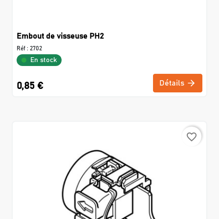
Embout de visseuse PH2
Réf :
2702
En stock
Détails
0,85 €
favorite_border