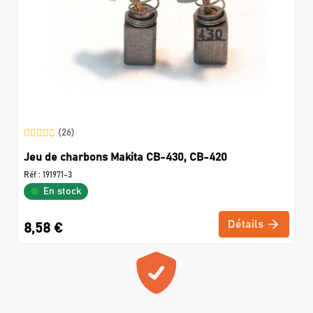
(26)
Jeu de charbons Makita CB-430, CB-420
Réf :
191971-3
En stock
Détails
8,58 €