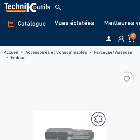
Panneau de gestion des cookies
search
Vues éclatées
Meilleures v
Catalogue
0

Accueil
Accessoires et Consommables
Perceuse/Visseuse
Embout
favorite_border