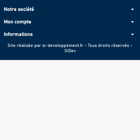
arrow_drop_down
Notre société
arrow_drop_down
Mon compte
arrow_drop_down
Informations
Site réalisée par
si-developpement.fr
- Tous droits réservés -
SIDev