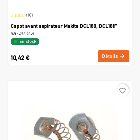
(10)
Capot avant aspirateur Makita DCL180, DCL181F
Réf :
456196-9
En stock
Détails
10,42 €
favorite_border