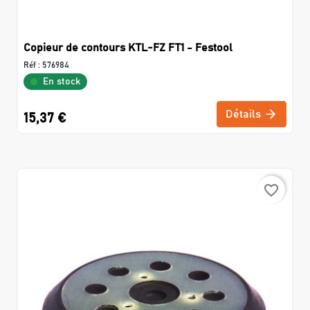
Copieur de contours KTL-FZ FT1 - Festool
Réf :
576984
En stock
Détails
15,37 €
favorite_border