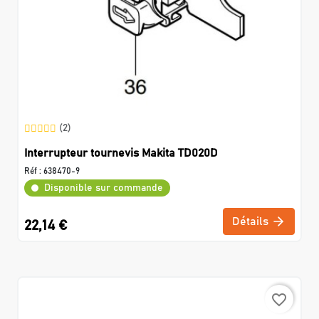
(2)
Interrupteur tournevis Makita TD020D
Réf :
638470-9
Disponible sur commande
Détails
22,14 €
favorite_border