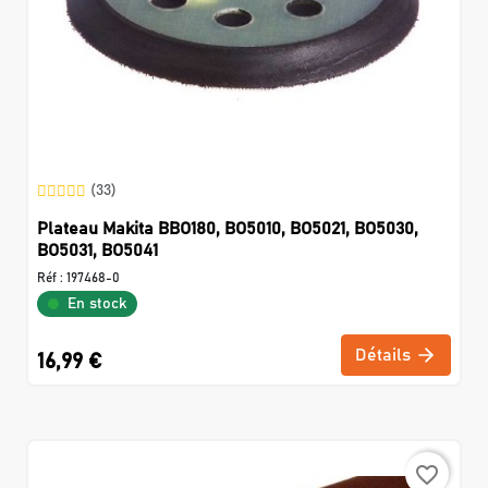
(33)
Plateau Makita BBO180, BO5010, BO5021, BO5030,
BO5031, BO5041
Réf :
197468-0
En stock
Détails
16,99 €
favorite_border