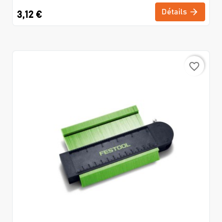
Détails
3,12 €
favorite_border