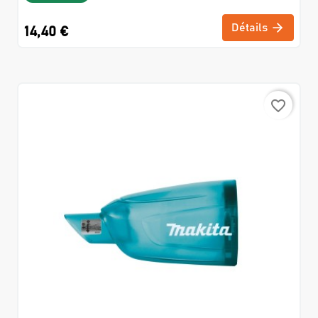
Détails
14,40 €
favorite_border