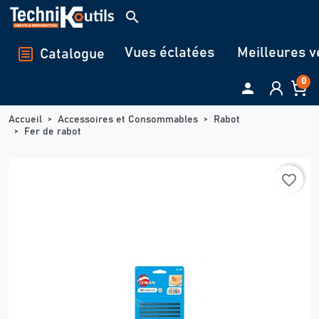
Panneau de gestion des cookies
search
Vues éclatées
Meilleures v
Catalogue
0

Accueil
Accessoires et Consommables
Rabot
Fer de rabot
favorite_border