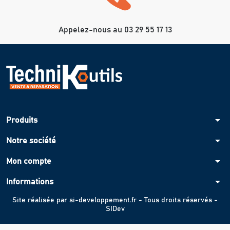
Appelez-nous au 03 29 55 17 13
arrow_drop_down
Produits
arrow_drop_down
Notre société
arrow_drop_down
Mon compte
arrow_drop_down
Informations
Site réalisée par
si-developpement.fr
- Tous droits réservés -
SIDev