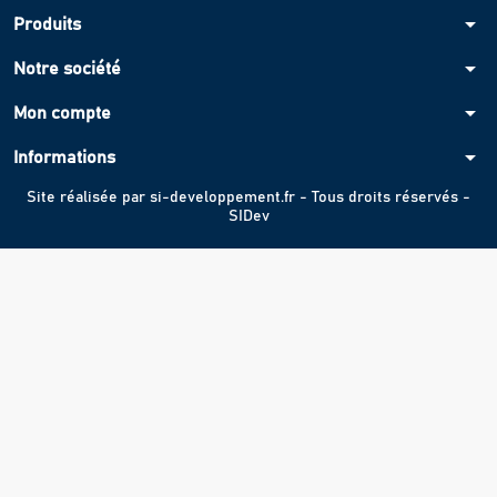
arrow_drop_down
Produits
arrow_drop_down
Notre société
arrow_drop_down
Mon compte
arrow_drop_down
Informations
Site réalisée par
si-developpement.fr
- Tous droits réservés -
SIDev