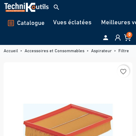
Panneau de gestion des cookies
search
Vues éclatées
Meilleures v
Catalogue
0

Accueil
Accessoires et Consommables
Aspirateur
Filtre
favorite_border