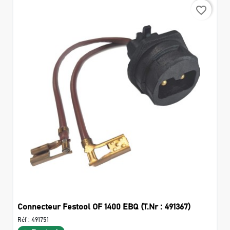
favorite_border
Connecteur Festool OF 1400 EBQ (T.Nr : 491367)
Réf :
491751