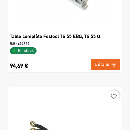
Table complète Festool TS 55 EBQ, TS 55 Q
Réf :
494589
En stock
Détails
94,69 €
favorite_border