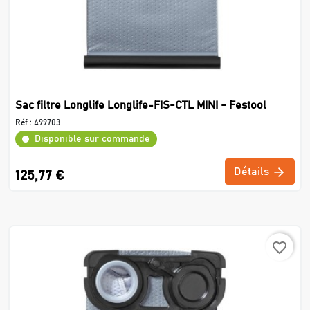
Sac filtre Longlife Longlife-FIS-CTL MINI - Festool
Réf :
499703
Disponible sur commande
Détails
125,77 €
favorite_border