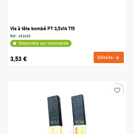
Vis à tête bombé PT 3,5x14 T15
Réf :
452450
Disponible sur commande
Détails
3,53 €
favorite_border