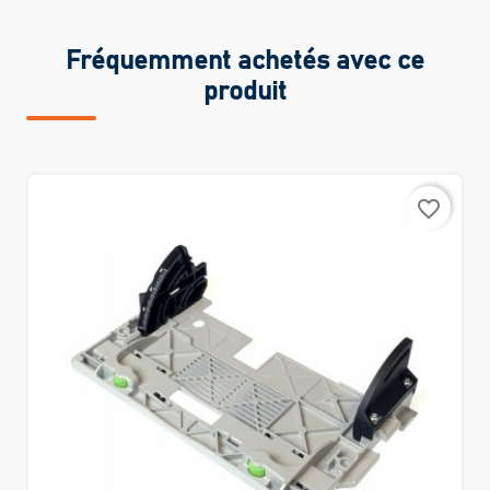
Fréquemment achetés avec ce
produit
favorite_border