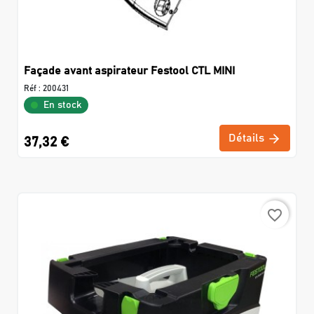
Façade avant aspirateur Festool CTL MINI
Réf :
200431
En stock
Détails
37,32 €
favorite_border