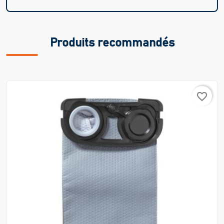
Produits recommandés
favorite_border