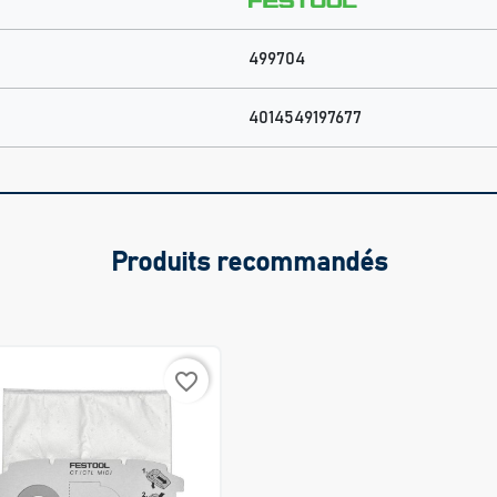
499704
4014549197677
Produits recommandés
favorite_border