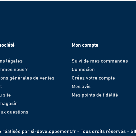
société
Mon compte
ns légales
Suivi de mes commandes
ommes nous ?
Connexion
ions générales de ventes
Créez votre compte
t
Mes avis
u site
Mes points de fidélité
 magasin
aux questions
e réalisée par
si-developpement.fr
- Tous droits réservés - S