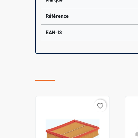
Marque
Référence
EAN-13
favorite_border