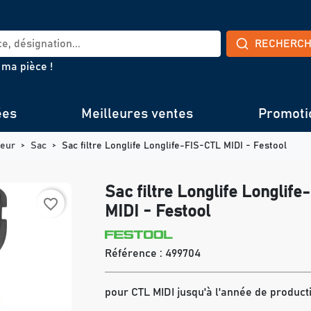
RECHERC
 ma pièce !
ées
Meilleures ventes
Promoti
teur
Sac
Sac filtre Longlife Longlife-FIS-CTL MIDI - Festool
Sac filtre Longlife Longlif
favorite_border
MIDI - Festool
Référence :
499704
pour CTL MIDI jusqu'à l'année de product