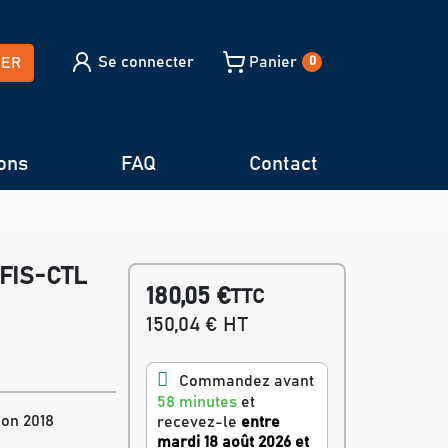
Se connecter
Panier
HER
0
ons
FAQ
Contact
e-FIS-CTL
180,05 €
TTC
150,04 € HT
Commandez avant
58 minutes
et
ion 2018
recevez-le
entre
mardi 18 août 2026 et