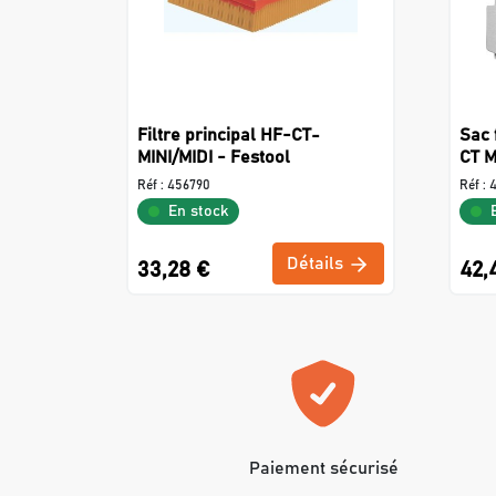
Filtre principal HF-CT-
Sac 
MINI/MIDI - Festool
CT M
Réf :
456790
Réf :
4
En stock
Détails
33,28 €
42,
Paiement sécurisé