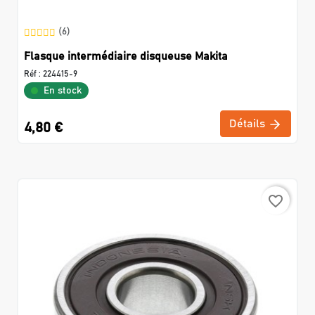
(6)
Flasque intermédiaire disqueuse Makita
Réf :
224415-9
En stock
Détails
4,80 €
favorite_border