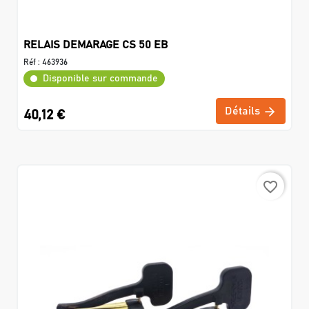
RELAIS DEMARAGE CS 50 EB
Réf :
463936
Disponible sur commande
Détails
40,12 €
favorite_border