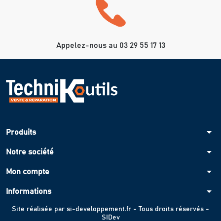
Appelez-nous au 03 29 55 17 13
arrow_drop_down
Produits
arrow_drop_down
Notre société
arrow_drop_down
Mon compte
arrow_drop_down
Informations
Site réalisée par
si-developpement.fr
- Tous droits réservés -
SIDev