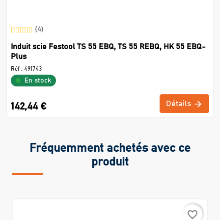
(4)
Induit scie Festool TS 55 EBQ, TS 55 REBQ, HK 55 EBQ-
Plus
Réf :
491743
En stock
Détails
142,44 €
Fréquemment achetés avec ce
produit
favorite_border