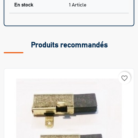
En stock
1 Article
Produits recommandés
favorite_border