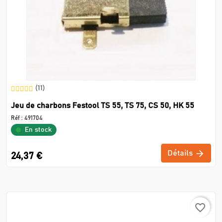
(11)
Jeu de charbons Festool TS 55, TS 75, CS 50, HK 55
Réf :
491704
En stock
Détails
24,37 €
favorite_border