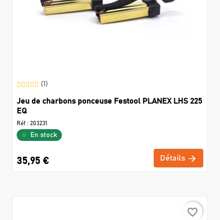
(1)
Jeu de charbons ponceuse Festool PLANEX LHS 225
EQ
Réf :
203231
En stock
Détails
35,95 €
favorite_border