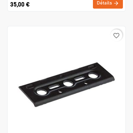
Détails
35,00 €
favorite_border