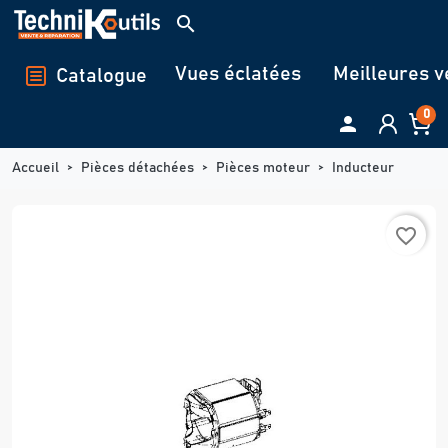
Panneau de gestion des cookies
search
Vues éclatées
Meilleures v
Catalogue
0

Accueil
Pièces détachées
Pièces moteur
Inducteur
favorite_border