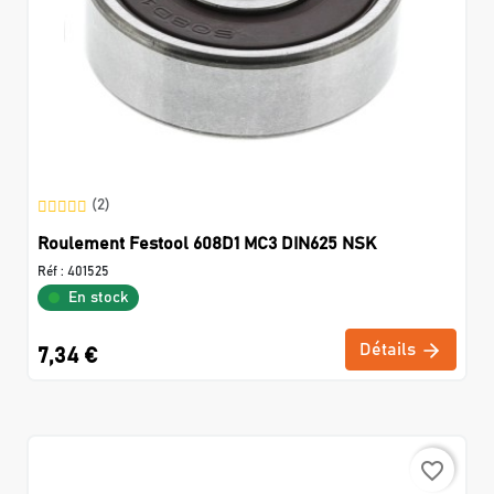
(2)
Roulement Festool 608D1 MC3 DIN625 NSK
Réf :
401525
En stock
Détails
7,34 €
favorite_border