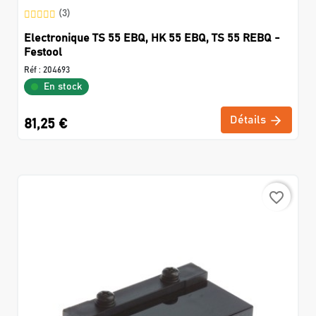
(3)
Electronique TS 55 EBQ, HK 55 EBQ, TS 55 REBQ -
Festool
Réf :
204693
En stock
Détails
81,25 €
favorite_border