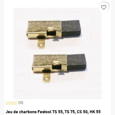
favorite_border
(11)
Jeu de charbons Festool TS 55, TS 75, CS 50, HK 55