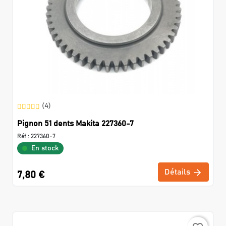
(4)
Pignon 51 dents Makita 227360-7
Réf :
227360-7
En stock
Détails
7,80 €