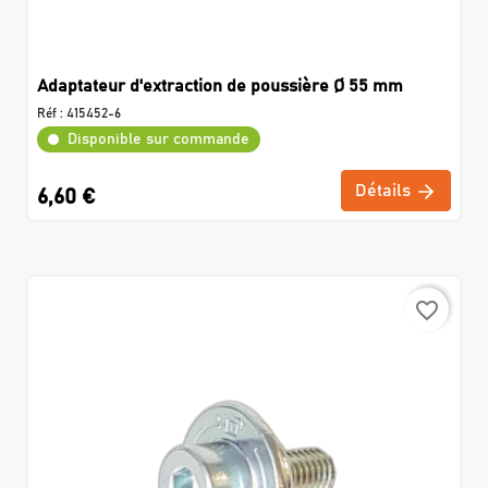
Adaptateur d'extraction de poussière Ø 55 mm
Réf :
415452-6
Disponible sur commande
Détails
6,60 €
favorite_border