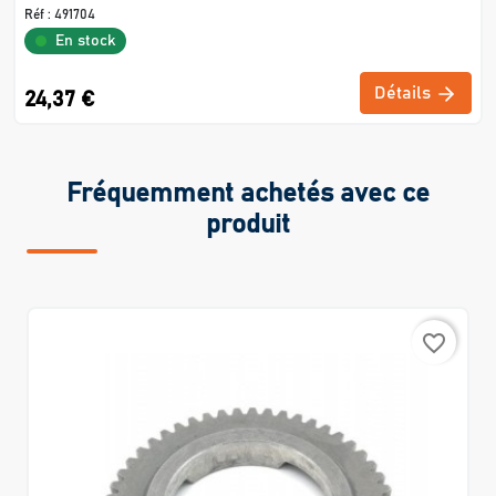
Réf :
491704
En stock
Détails
24,37 €
Fréquemment achetés avec ce
produit
favorite_border