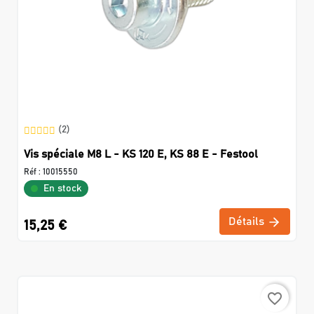
(2)
Vis spéciale M8 L - KS 120 E, KS 88 E - Festool
Réf :
10015550
En stock
Détails
15,25 €
favorite_border