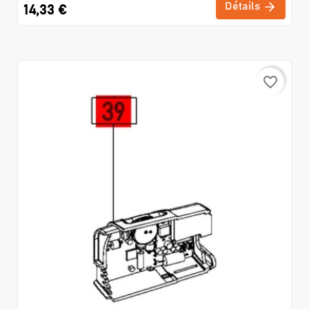
Détails
14,33 €
favorite_border