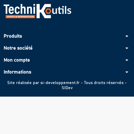
arrow_drop_down
Produits
arrow_drop_down
Notre société
arrow_drop_down
Mon compte
arrow_drop_down
Informations
Site réalisée par
si-developpement.fr
- Tous droits réservés -
SIDev