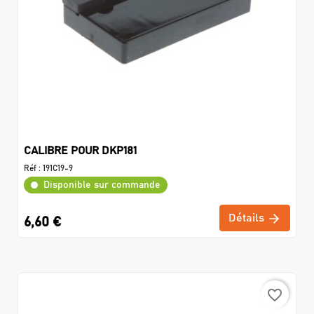
CALIBRE POUR DKP181
Réf :
191C19-9
Disponible sur commande
Détails
6,60 €
favorite_border