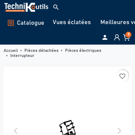
Panneau de gestion des cookies
search
Vues éclatées
Meilleures v
Catalogue
0

Accueil
Pièces détachées
Pièces électriques
Interrupteur
favorite_border
Previous
Next