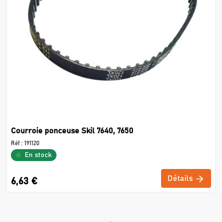
Courroie ponceuse Skil 7640, 7650
Réf :
191120
En stock
Détails
6,63 €