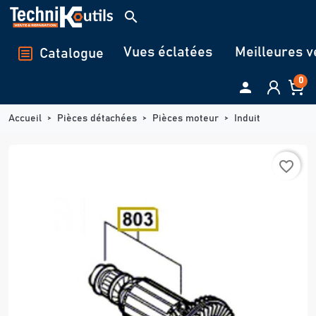
Panneau de gestion des cookies
search
Vues éclatées
Meilleures v
Catalogue
0

Accueil
Pièces détachées
Pièces moteur
Induit
favorite_border