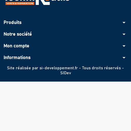
arrow_drop_down
Produits
arrow_drop_down
Notre société
arrow_drop_down
Mon compte
arrow_drop_down
Informations
Site réalisée par
si-developpement.fr
- Tous droits réservés -
SIDev