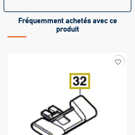
Fréquemment achetés avec ce
produit
favorite_border