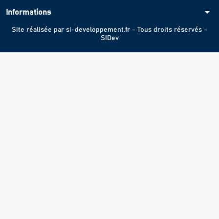
arrow_drop_down
Informations
Site réalisée par
si-developpement.fr
- Tous droits réservés -
SIDev