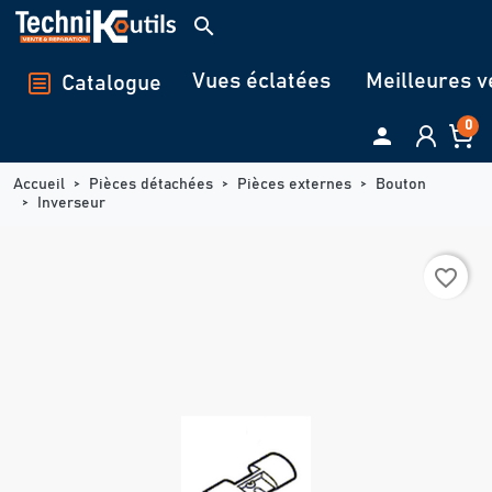
Panneau de gestion des cookies
search
Vues éclatées
Meilleures v
Catalogue
0

Accueil
Pièces détachées
Pièces externes
Bouton
Inverseur
favorite_border