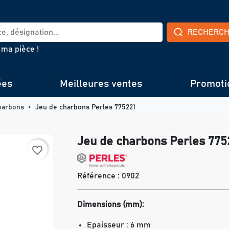
RECHERC
 ma pièce !
ées
Meilleures ventes
Promoti
harbons
Jeu de charbons Perles 775221
Jeu de charbons Perles 775
favorite_border
Référence :
0902
Dimensions (mm):
Epaisseur : 6 mm