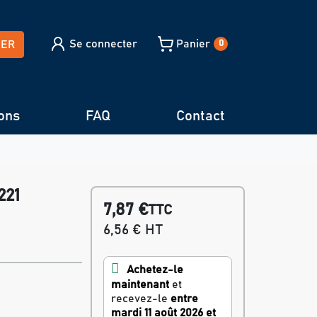
Se connecter
Panier
HER
0
ons
FAQ
Contact
221
7,87 €
TTC
6,56 € HT
Achetez-le
maintenant
et
recevez-le
entre
mardi 11 août 2026 et