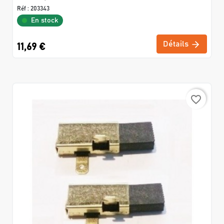
Réf :
203343
En stock
Détails
11,69 €
favorite_border