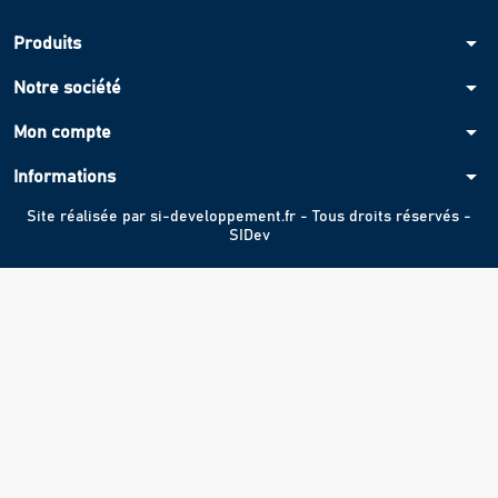
arrow_drop_down
Produits
arrow_drop_down
Notre société
arrow_drop_down
Mon compte
arrow_drop_down
Informations
Site réalisée par
si-developpement.fr
- Tous droits réservés -
SIDev