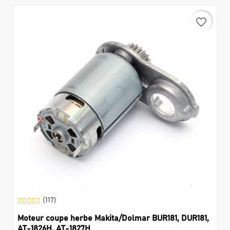
favorite_border
(117)
Moteur coupe herbe Makita/Dolmar BUR181, DUR181,
AT-1826H, AT-1827H