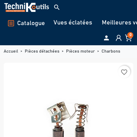
Panneau de gestion des cookies
search
Vues éclatées
Meilleures v
Catalogue
0

Accueil
Pièces détachées
Pièces moteur
Charbons
favorite_border