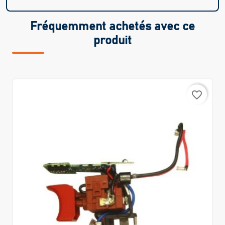
Fréquemment achetés avec ce
produit
favorite_border