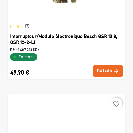
(7)
Interrupteur/Module électronique Bosch GSR 10,8,
GSR 12-2-LI
Réf :
1 607 233 5DK
En stock
Détails
49,90 €
favorite_border