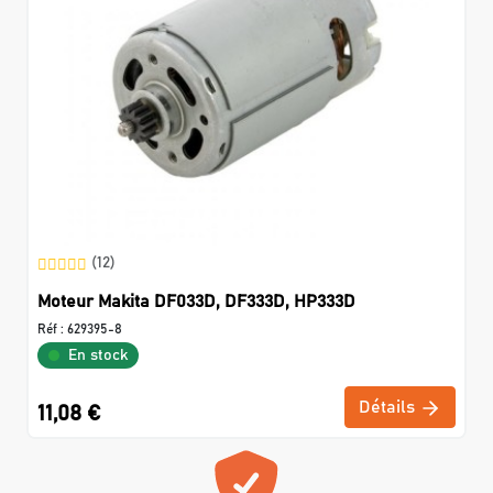
(12)
Moteur Makita DF033D, DF333D, HP333D
Réf :
629395-8
En stock
Détails
11,08 €