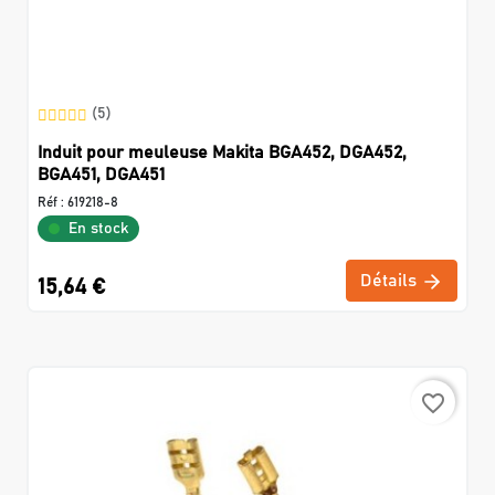
(5)
Induit pour meuleuse Makita BGA452, DGA452,
BGA451, DGA451
Réf :
619218-8
En stock
Détails
15,64 €
favorite_border