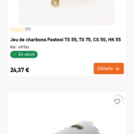
(11)
Jeu de charbons Festool TS 55, TS 75, CS 50, HK 55
Réf :
491704
En stock
Détails
24,37 €
favorite_border