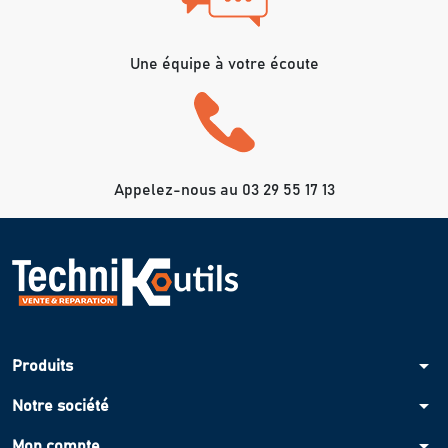
Une équipe à votre écoute
Appelez-nous au 03 29 55 17 13
arrow_drop_down
Produits
arrow_drop_down
Notre société
arrow_drop_down
Mon compte