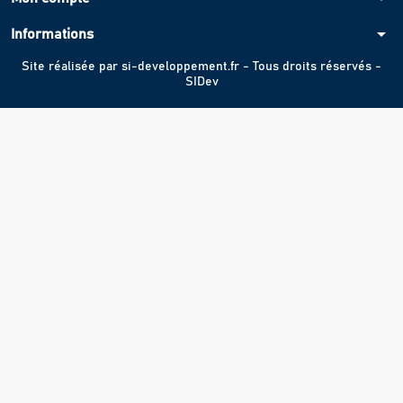
arrow_drop_down
Informations
Site réalisée par
si-developpement.fr
- Tous droits réservés -
SIDev