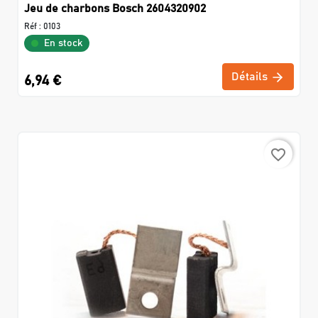
Jeu de charbons Bosch 2604320902
Réf :
0103
En stock
Détails
6,94 €
favorite_border