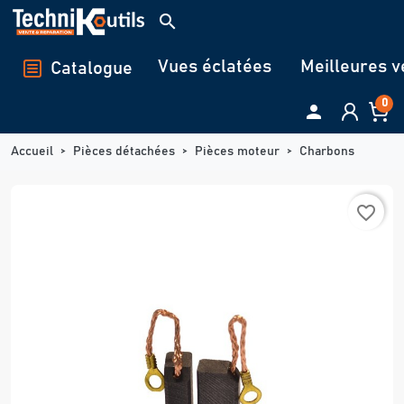
Panneau de gestion des cookies
search
Vues éclatées
Meilleures v
Catalogue
0

Accueil
Pièces détachées
Pièces moteur
Charbons
favorite_border