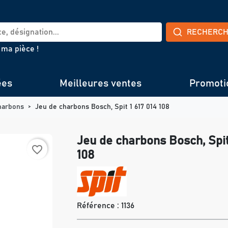
RECHERC
 ma pièce !
ées
Meilleures ventes
Promoti
harbons
Jeu de charbons Bosch, Spit 1 617 014 108
Jeu de charbons Bosch, Spit
favorite_border
108
Référence :
1136