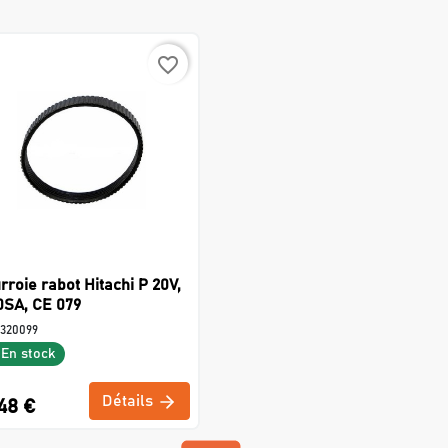
favorite_border
rroie rabot Hitachi P 20V,
0SA, CE 079
320099
En stock
Détails
48 €