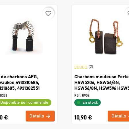
favorite_border
favo
(2)
 de charbons AEG,
Charbons meuleuse Perle
waukee 4931310684,
HSW5206, HSW56/6N,
1310685, 4931382551
HSW56/8N, HSW596 HSW
0336
Réf :
0906
Disponible sur commande
En stock
Détails
Détails
0 €
10,90 €