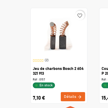
favorite_border
(2)
Jeu de charbons Bosch 2 604
Cou
321 913
P 2
Réf :
0157
Réf :
En stock
Détails
7,10 €
15,