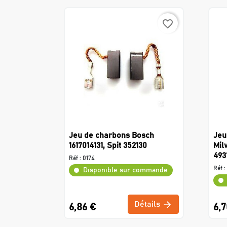
favorite_border
Jeu de charbons Bosch
Jeu
1617014131, Spit 352130
Mil
493
Réf :
0174
Réf :
Disponible sur commande
Détails
6,86 €
6,7