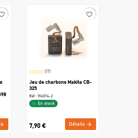
rite_border
favorite_border
(17)
s
Jeu de charbons Makita CB-
325
598
Réf :
194074-2
En stock
Détails
7,90 €