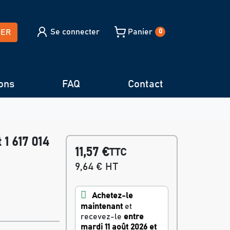
Se connecter
Panier
HER
0
ons
FAQ
Contact
 1 617 014
11,57 €
TTC
9,64 € HT
Achetez-le
maintenant
et
recevez-le
entre
mardi 11 août 2026 et