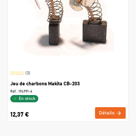
(3)
Jeu de charbons Makita CB-203
Réf :
194991-6
En stock
Détails
12,37 €