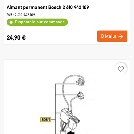
Aimant permanent Bosch 2 610 942 109
Réf :
2 610 942 109
Disponible sur commande
Détails
24,90 €
favorite_border