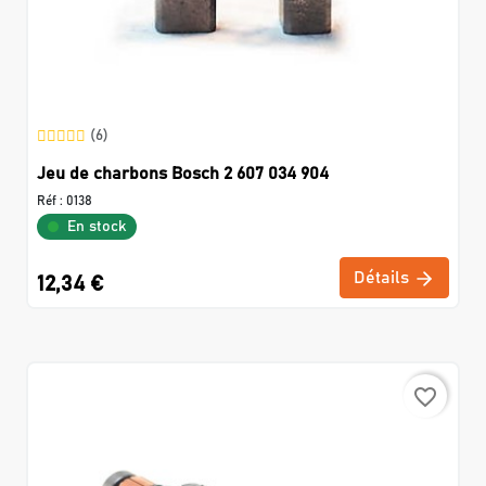
(6)
Jeu de charbons Bosch 2 607 034 904
Réf :
0138
En stock
Détails
12,34 €
favorite_border