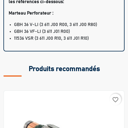
les références ci-dessous:
Marteau Perforateur :
GBH 36 V-LI (3 611 J00 R00, 3 611 J00 R80)
GBH 36 VF-LI (3 611 J01 R00)
11536 VSR (3 611 J00 R10, 3 611 J01 R10)
Produits recommandés
favorite_border