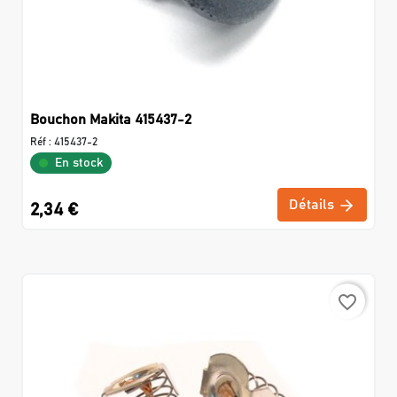
Bouchon Makita 415437-2
Réf :
415437-2
En stock
Détails
2,34 €
favorite_border