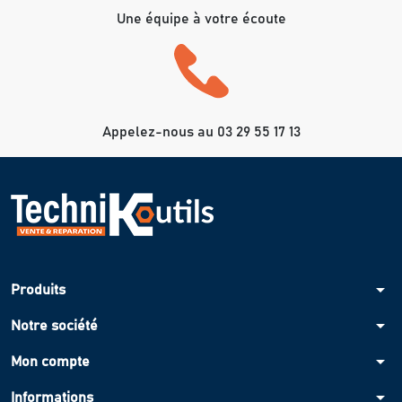
Une équipe à votre écoute
Appelez-nous au 03 29 55 17 13
arrow_drop_down
Produits
arrow_drop_down
Notre société
arrow_drop_down
Mon compte
arrow_drop_down
Informations