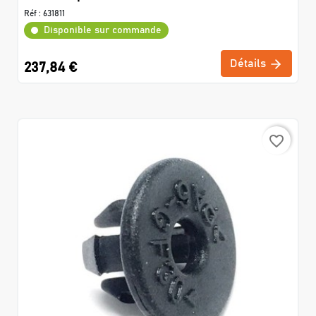
Réf :
631811
Disponible sur commande
Détails
237,84 €
favorite_border