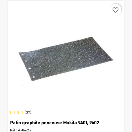
favorite_border
(37)
Patin graphite ponceuse Makita 9401, 9402
Réf :
A-86262