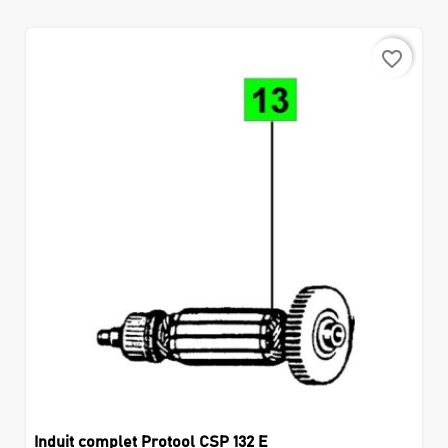
favorite_border
Induit complet Protool CSP 132 E