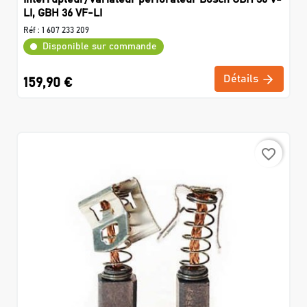
LI, GBH 36 VF-LI
Réf :
1 607 233 209
Disponible sur commande
Détails
159,90 €
favorite_border