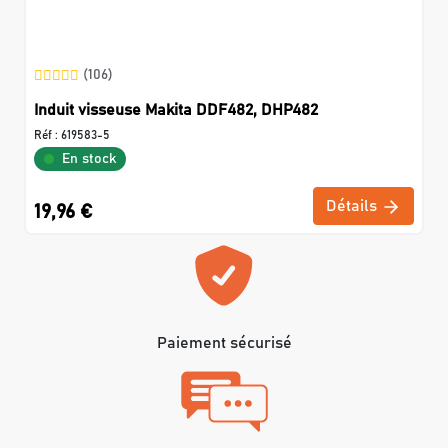
(106)
Induit visseuse Makita DDF482, DHP482
Réf :
619583-5
En stock
Détails
19,96 €
Paiement sécurisé