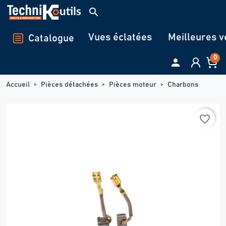
Panneau de gestion des cookies
search
Vues éclatées
Meilleures v
Catalogue
0

Accueil
Pièces détachées
Pièces moteur
Charbons
favorite_border