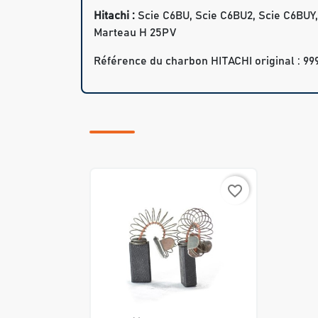
Hitachi :
Scie C6BU, Scie C6BU2, Scie C6BUY, 
Marteau H 25PV
Référence du charbon HITACHI original : 99
favorite_border