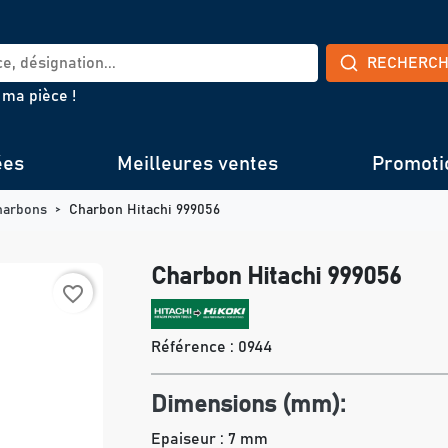
RECHERC
 ma pièce !
ées
Meilleures ventes
Promoti
harbons
Charbon Hitachi 999056
Charbon Hitachi 999056
favorite_border
Référence :
0944
Dimensions (mm):
Epaiseur : 7 mm