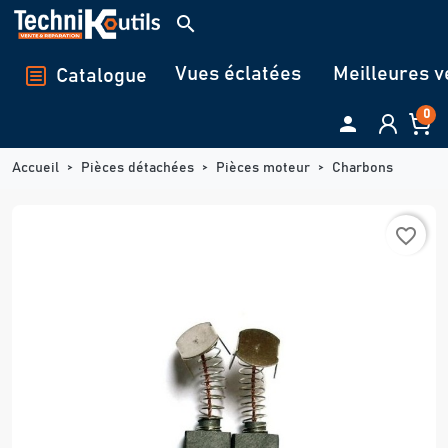
Panneau de gestion des cookies
search
Vues éclatées
Meilleures v
Catalogue
0

Accueil
Pièces détachées
Pièces moteur
Charbons
favorite_border