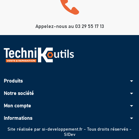
Appelez-nous au 03 29 55 17 13
arrow_drop_down
Produits
arrow_drop_down
Notre société
arrow_drop_down
Mon compte
arrow_drop_down
Informations
Site réalisée par
si-developpement.fr
- Tous droits réservés -
SIDev