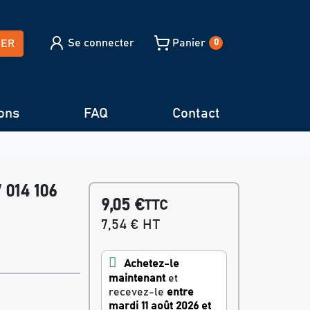
Se connecter
Panier
HER
0
ons
FAQ
Contact
 014 106
9,05 €
TTC
7,54 € HT
Achetez-le
maintenant
et
recevez-le
entre
mardi 11 août 2026 et