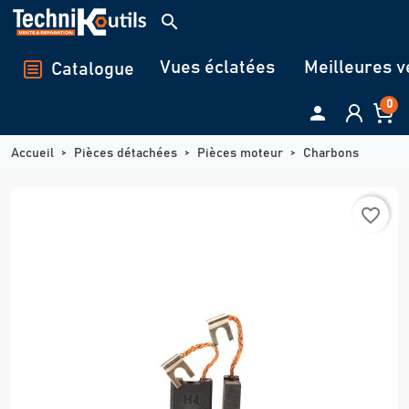
Panneau de gestion des cookies
search
Vues éclatées
Meilleures v
Catalogue
0

Accueil
Pièces détachées
Pièces moteur
Charbons
favorite_border