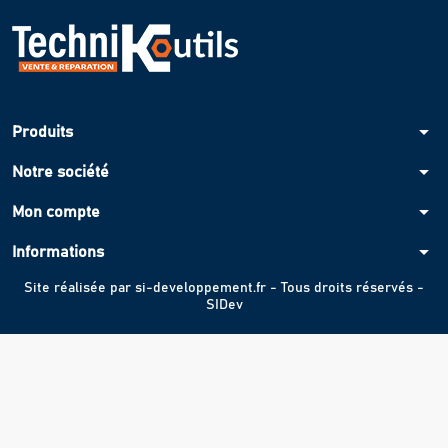
arrow_drop_down
Produits
arrow_drop_down
Notre société
arrow_drop_down
Mon compte
arrow_drop_down
Informations
Site réalisée par
si-developpement.fr
- Tous droits réservés -
SIDev