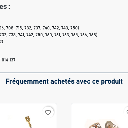
es :
, 708, 715, 732, 737, 740, 742, 743, 750)
, 738, 741, 742, 750, 760, 761, 763, 765, 766, 768)
2)
 014 137
Fréquemment achetés avec ce produit
favorite_border
favo