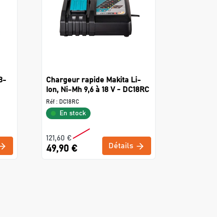
B-
Chargeur rapide Makita Li-
Ion, Ni-Mh 9,6 à 18 V - DC18RC
Réf :
DC18RC
En stock
121,60 €
Détails
49,90 €