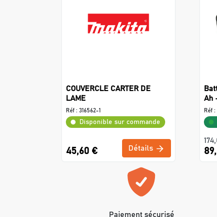
COUVERCLE CARTER DE
Bat
LAME
Ah 
Réf :
316562-1
Réf :
Disponible sur commande
174
Détails
45,60 €
89
Paiement sécurisé