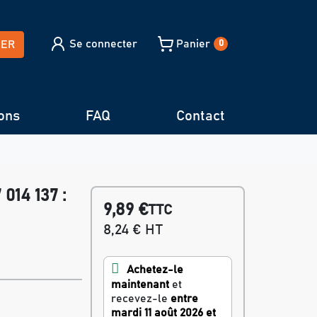
Se connecter
Panier
HER
0
ons
FAQ
Contact
014 137 :
9,89 €
TTC
8,24 € HT
Achetez-le
maintenant
et
recevez-le
entre
mardi 11 août 2026 et