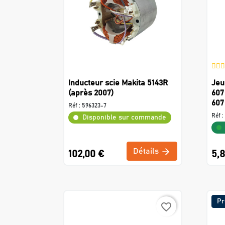
Inducteur scie Makita 5143R
Jeu
(après 2007)
607 
607 
Réf :
596323-7
Réf :
Disponible sur commande
Détails
102,00 €
5,
Pr
favorite_border