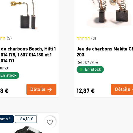
(5)
(3)
 de charbons Bosch, Hilti 1
Jeu de charbons Makita C
014 178, 1 607 014 130 et 1
203
014 171
Réf :
194991-6
0119X
En stock
En stock
Détails
Détails
83 €
12,37 €
omo !
-84,10 €
favorite_border