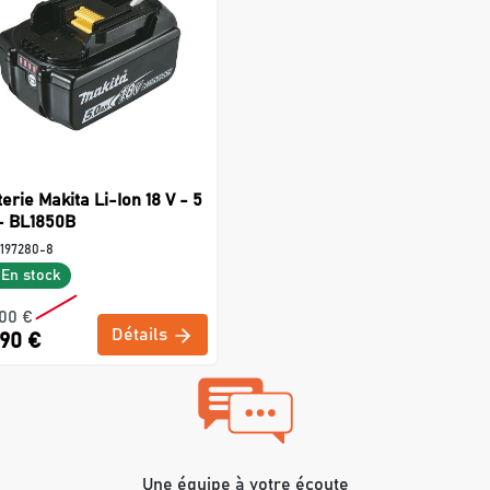
terie Makita Li-Ion 18 V - 5
- BL1850B
197280-8
En stock
,00 €
Détails
,90 €
Une équipe à votre écoute