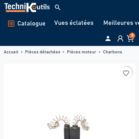
Panneau de gestion des cookies
search
Vues éclatées
Meilleures v
Catalogue
0

Accueil
Pièces détachées
Pièces moteur
Charbons
favorite_border