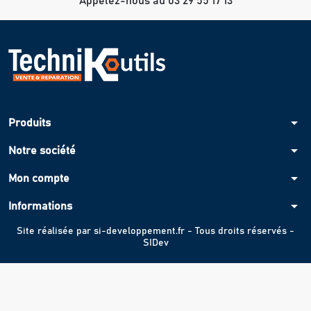
Appelez-nous au 03 29 55 17 13
arrow_drop_down
Produits
arrow_drop_down
Notre société
arrow_drop_down
Mon compte
arrow_drop_down
Informations
Site réalisée par
si-developpement.fr
- Tous droits réservés -
SIDev