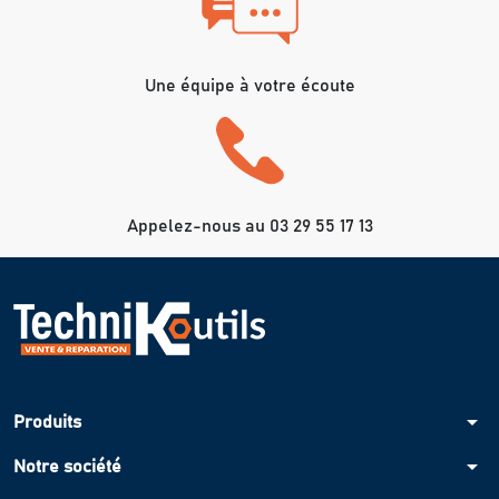
Une équipe à votre écoute
Appelez-nous au 03 29 55 17 13
arrow_drop_down
Produits
arrow_drop_down
Notre société