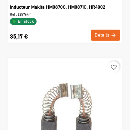
Inducteur Makita HM0870C, HM0871C, HR4002
Réf :
625764-1
En stock
Détails
35,17 €
favorite_border