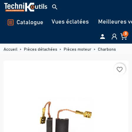
Panneau de gestion des cookies
search
Vues éclatées
Meilleures v
Catalogue
0

Accueil
Pièces détachées
Pièces moteur
Charbons
favorite_border