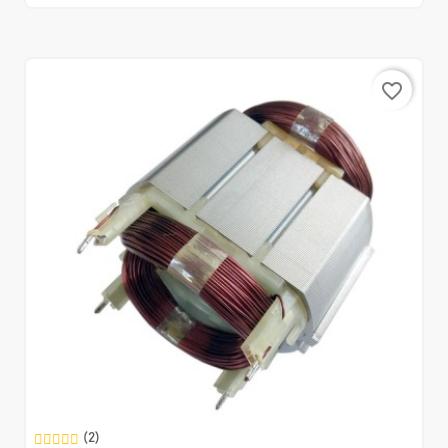
favorite_border
(2)