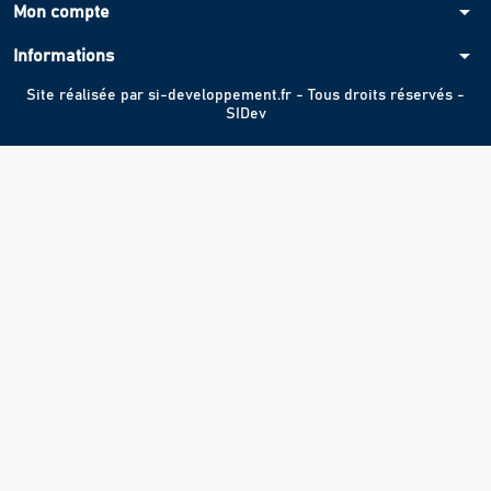
arrow_drop_down
Mon compte
arrow_drop_down
Informations
Site réalisée par
si-developpement.fr
- Tous droits réservés -
SIDev