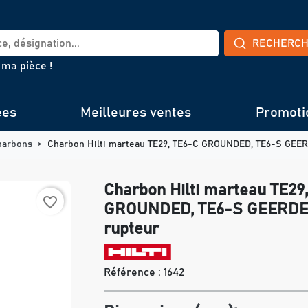
RECHERC
 ma pièce !
ées
Meilleures ventes
Promoti
harbons
Charbon Hilti marteau TE29, TE6-C GROUNDED, TE6-S GEER
Charbon Hilti marteau TE29
favorite_border
GROUNDED, TE6-S GEERDET
rupteur
Référence :
1642