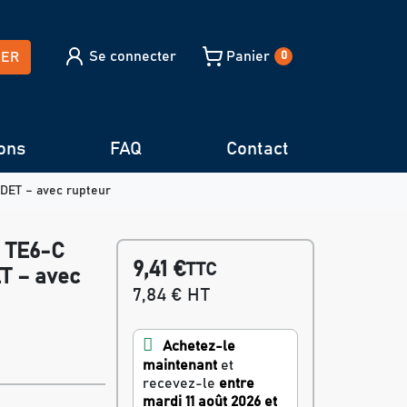
Se connecter
Panier
HER
0
ons
FAQ
Contact
DET – avec rupteur
, TE6-C
9,41 €
TTC
 – avec
7,84 € HT
Achetez-le
maintenant
et
recevez-le
entre
mardi 11 août 2026 et