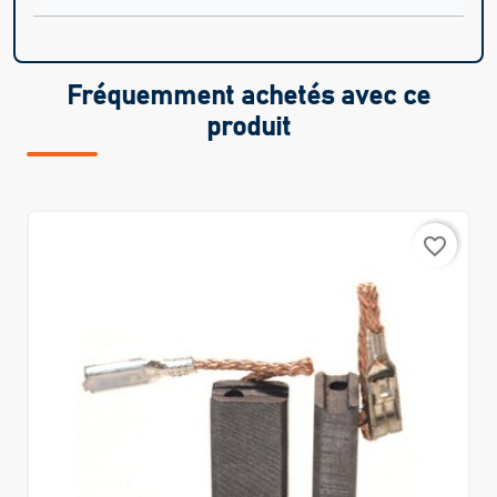
Fréquemment achetés avec ce
produit
favorite_border