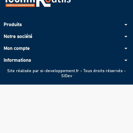
arrow_drop_down
Produits
arrow_drop_down
Notre société
arrow_drop_down
Mon compte
arrow_drop_down
Informations
Site réalisée par
si-developpement.fr
- Tous droits réservés -
SIDev