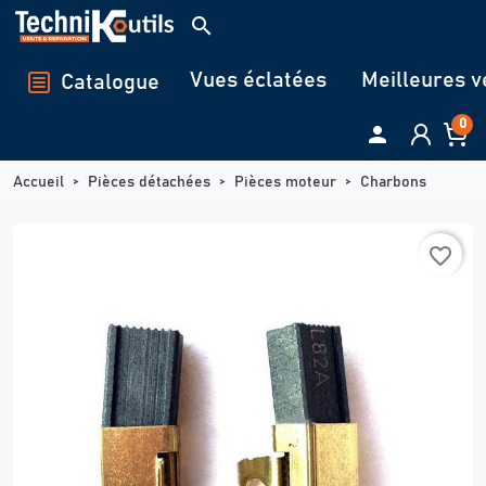
Panneau de gestion des cookies
search
Vues éclatées
Meilleures v
Catalogue
0

Accueil
Pièces détachées
Pièces moteur
Charbons
favorite_border