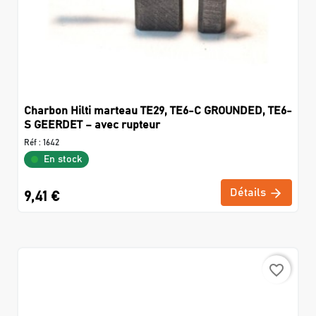
Charbon Hilti marteau TE29, TE6-C GROUNDED, TE6-
S GEERDET – avec rupteur
Réf :
1642
En stock
Détails
9,41 €
favorite_border