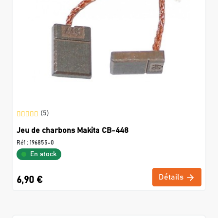
(5)
Jeu de charbons Makita CB-448
Réf :
196855-0
En stock
Détails
6,90 €