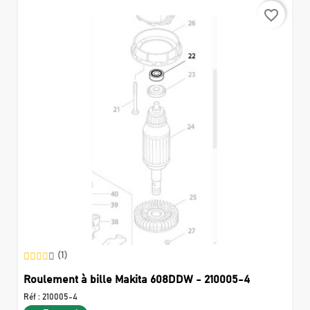
favorite_border
(1)
Roulement à bille Makita 608DDW - 210005-4
Réf :
210005-4