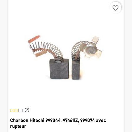
favorite_border
(2)
Charbon Hitachi 999044, 974611Z, 999074 avec
rupteur