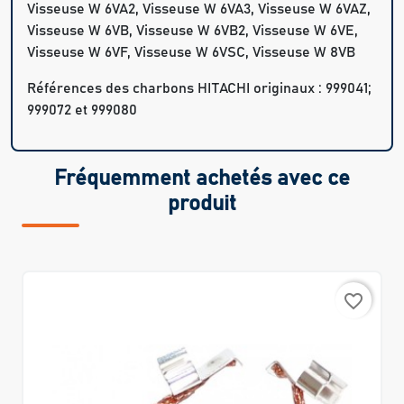
Visseuse W 6VA2, Visseuse W 6VA3, Visseuse W 6VAZ,
Visseuse W 6VB, Visseuse W 6VB2, Visseuse W 6VE,
Visseuse W 6VF, Visseuse W 6VSC, Visseuse W 8VB
Références des charbons HITACHI originaux : 999041;
999072 et 999080
Fréquemment achetés avec ce
produit
favorite_border