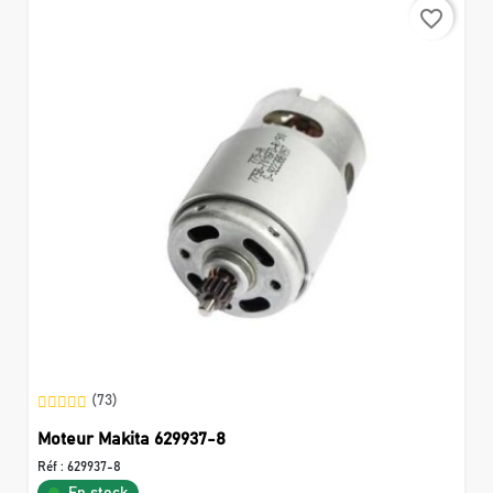
favorite_border
(73)
Moteur Makita 629937-8
Réf :
629937-8