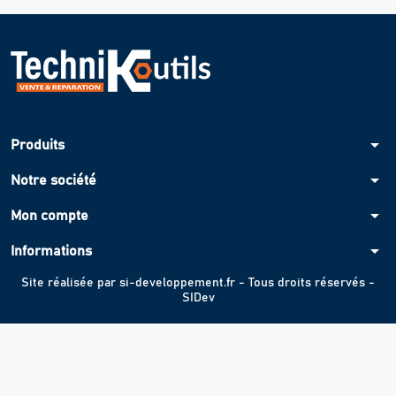
arrow_drop_down
Produits
arrow_drop_down
Notre société
arrow_drop_down
Mon compte
arrow_drop_down
Informations
Site réalisée par
si-developpement.fr
- Tous droits réservés -
SIDev