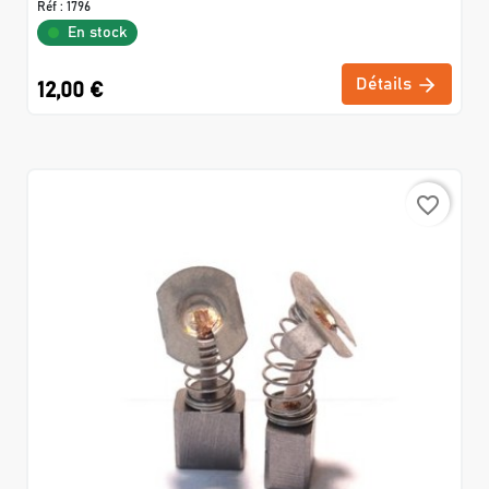
Réf :
1796
En stock
Détails
12,00 €
favorite_border