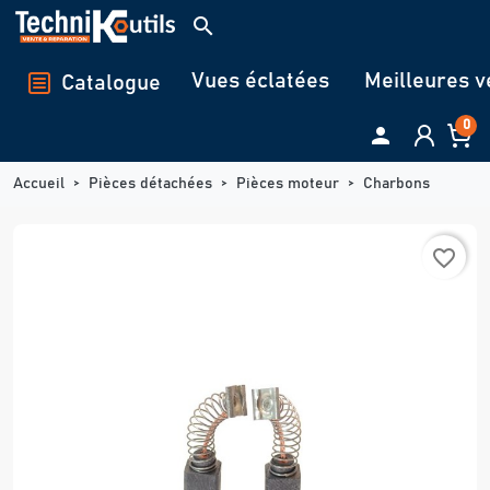
Panneau de gestion des cookies
search
Vues éclatées
Meilleures v
Catalogue
0

Accueil
Pièces détachées
Pièces moteur
Charbons
favorite_border