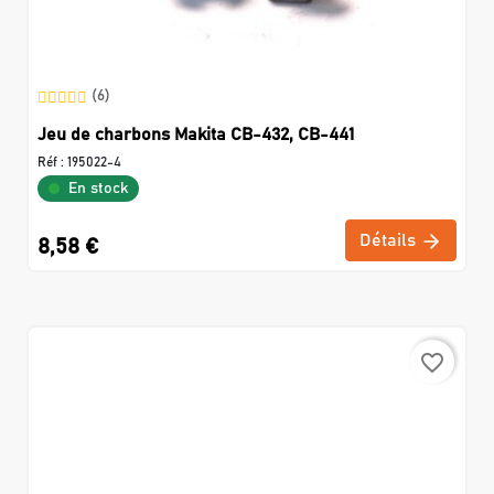
(6)
Jeu de charbons Makita CB-432, CB-441
Réf :
195022-4
En stock
Détails
8,58 €
favorite_border