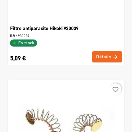
Filtre antiparasite Hikoki 930039
Réf :
930039
En stock
Détails
5,09 €
favorite_border