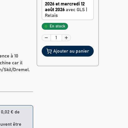
2026 et mercredi 12
août 2026
avec GLS |
Relais
En stock
Ajouter au panier
rence à 10
hine car il
ch/Skil/Dremel.
= 0,02 € de
euvent être