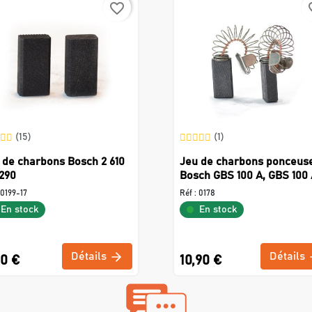
favorite_border
favo
(15)
(1)
 de charbons Bosch 2 610
Jeu de charbons ponceus
 290
Bosch GBS 100 A, GBS 100
0199-17
Réf :
0178
En stock
En stock
Détails
Détails
50 €
10,90 €