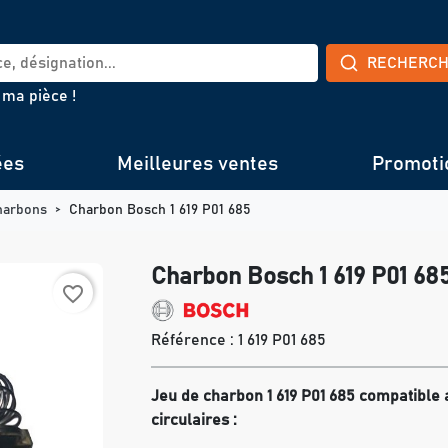
RECHERC
 ma pièce !
ées
Meilleures ventes
Promoti
harbons
Charbon Bosch 1 619 P01 685
Charbon Bosch 1 619 P01 68
favorite_border
Référence :
1 619 P01 685
Jeu de charbon 1 619 P01 685 compatible 
circulaires :