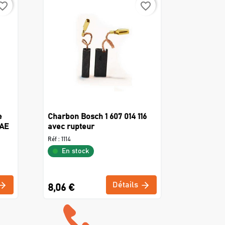
rite_border
favorite_border
e
Charbon Bosch 1 607 014 116
 AE
avec rupteur
Réf :
1114
En stock
Détails
8,06 €