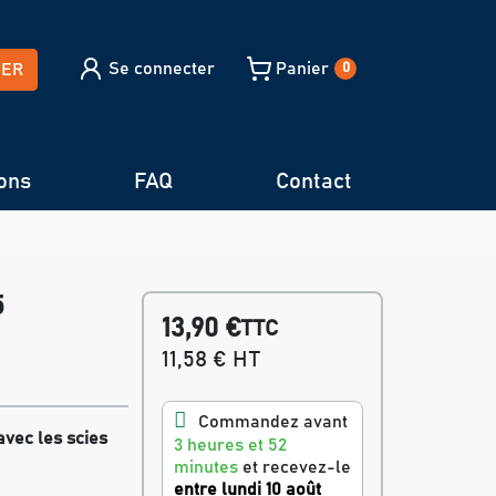
Se connecter
Panier
HER
0
ons
FAQ
Contact
5
13,90 €
TTC
11,58 € HT
Commandez avant
avec les scies
3 heures et 52
minutes
et recevez-le
entre lundi 10 août