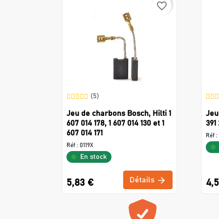
favorite_border
(5)
Jeu de charbons Bosch, Hilti 1
Jeu
607 014 178, 1 607 014 130 et 1
391
607 014 171
Réf :
Réf :
0119X
En stock
Détails
5,83 €
4,