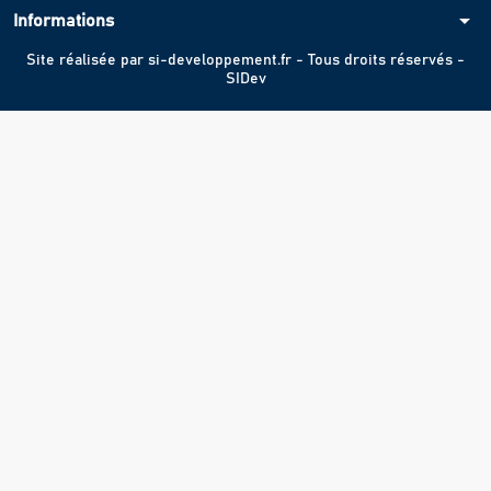
arrow_drop_down
Informations
Site réalisée par
si-developpement.fr
- Tous droits réservés -
SIDev