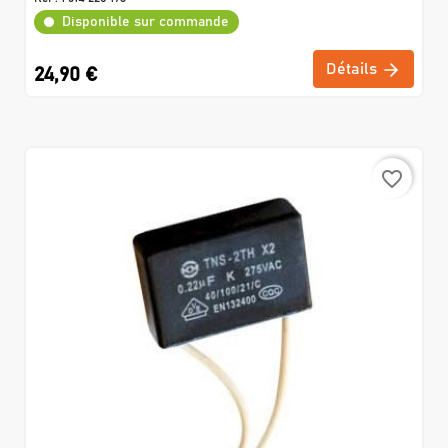
Disponible sur commande
Détails
24,90 €
favorite_border