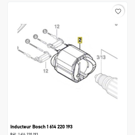
favorite_border
Inducteur Bosch 1 614 220 193
Réf :
1 614 220 193