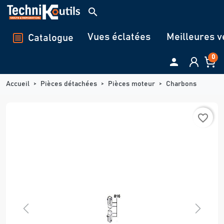
Panneau de gestion des cookies
search
Vues éclatées
Meilleures v
Catalogue
0

Accueil
Pièces détachées
Pièces moteur
Charbons
favorite_border
Previous
Next