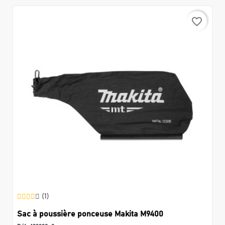
favorite_border
(1)
Sac à poussière ponceuse Makita M9400