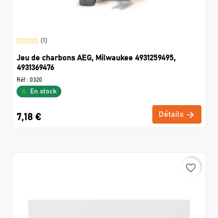
(1)
Jeu de charbons AEG, Milwaukee 4931259495,
4931369476
Réf :
0320
En stock
Détails
7,18 €
favorite_border