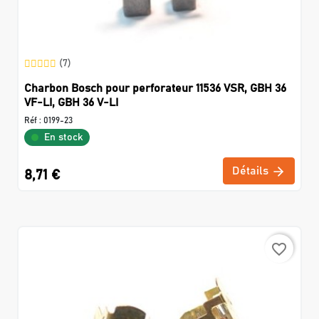
(7)
Charbon Bosch pour perforateur 11536 VSR, GBH 36
VF-LI, GBH 36 V-LI
Réf :
0199-23
En stock
Détails
8,71 €
favorite_border