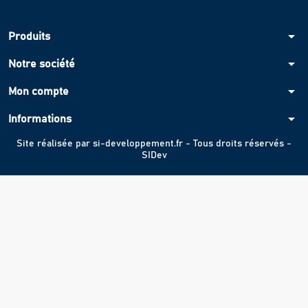
arrow_drop_down
Produits
arrow_drop_down
Notre société
arrow_drop_down
Mon compte
arrow_drop_down
Informations
Site réalisée par
si-developpement.fr
- Tous droits réservés -
SIDev