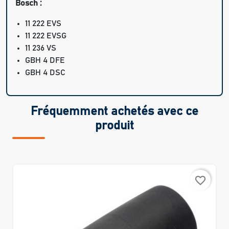
Bosch :
11 222 EVS
11 222 EVSG
11 236 VS
GBH 4 DFE
GBH 4 DSC
Fréquemment achetés avec ce
produit
favorite_border