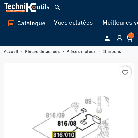
Panneau de gestion des cookies
search
Vues éclatées
Meilleures v
Catalogue
0

Accueil
Pièces détachées
Pièces moteur
Charbons
favorite_border