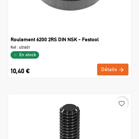
Roulement 6200 2RS DIN NSK - Festool
Réf :
401601
En stock
Détails
10,40 €
favorite_border