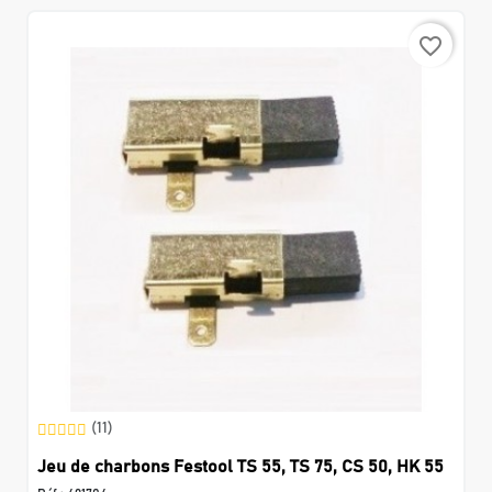
favorite_border
(11)
Jeu de charbons Festool TS 55, TS 75, CS 50, HK 55