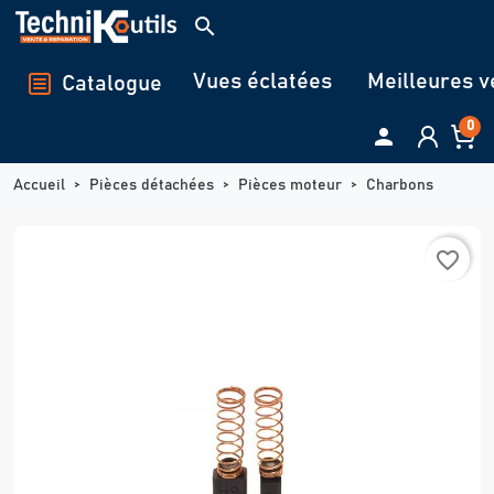
Panneau de gestion des cookies
search
Vues éclatées
Meilleures v
Catalogue
0

Accueil
Pièces détachées
Pièces moteur
Charbons
favorite_border