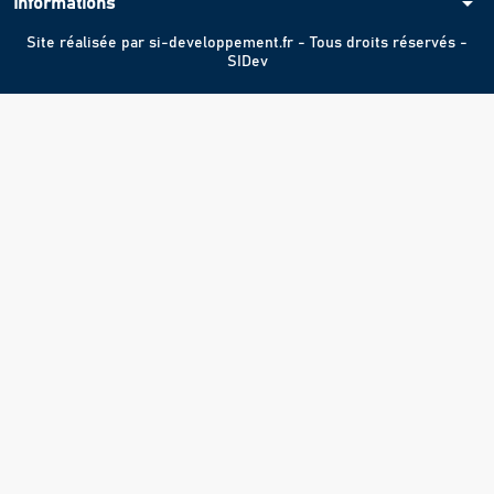
arrow_drop_down
Informations
Site réalisée par
si-developpement.fr
- Tous droits réservés -
SIDev