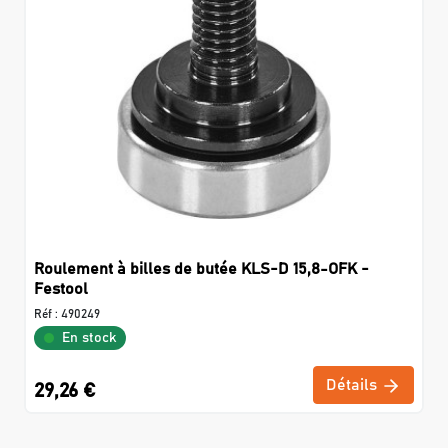
Roulement à billes de butée KLS-D 15,8-OFK -
Festool
Réf :
490249
En stock
Détails
29,26 €