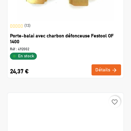
(13)
Porte-balai avec charbon défonceuse Festool OF
1400
Réf :
492002
En stock
Détails
24,37 €
favorite_border