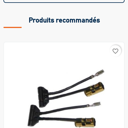
Produits recommandés
favorite_border