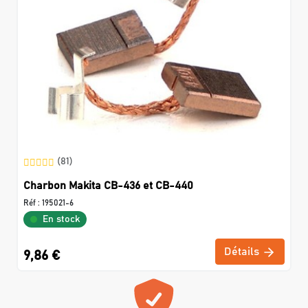
(81)
Charbon Makita CB-436 et CB-440
Réf :
195021-6
En stock
Détails
9,86 €