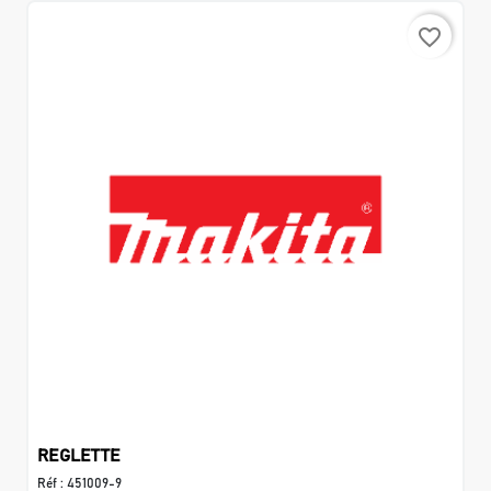
favorite_border
REGLETTE
Réf :
451009-9