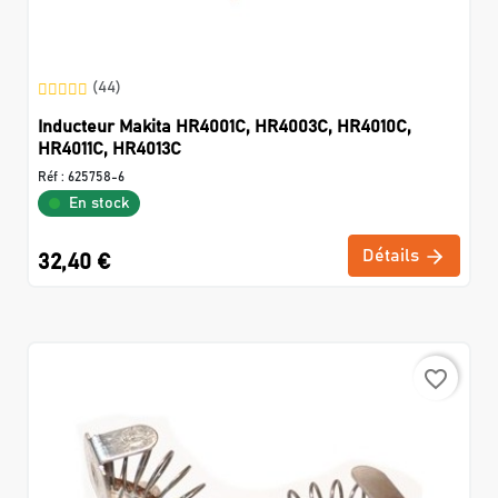
(44)
Inducteur Makita HR4001C, HR4003C, HR4010C,
HR4011C, HR4013C
Réf :
625758-6
En stock
Détails
32,40 €
favorite_border