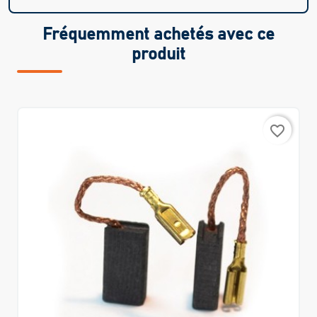
Fréquemment achetés avec ce
produit
favorite_border