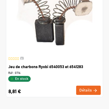
(1)
Jeu de charbons Ryobi 6540053 et 6541283
Réf :
0716
En stock
Détails
8,81 €