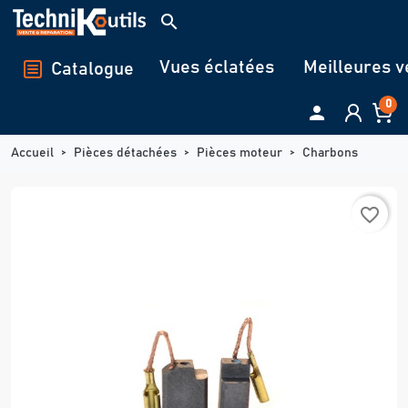
Panneau de gestion des cookies
search
Vues éclatées
Meilleures v
Catalogue
0

Accueil
Pièces détachées
Pièces moteur
Charbons
favorite_border