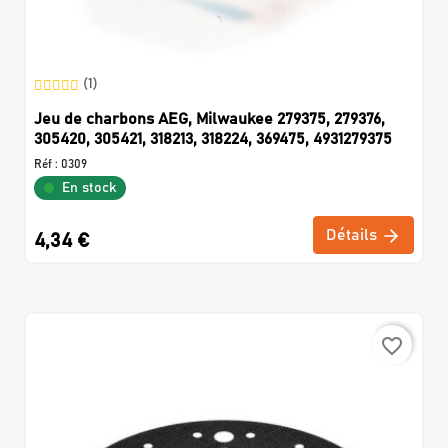
(1)
Jeu de charbons AEG, Milwaukee 279375, 279376,
305420, 305421, 318213, 318224, 369475, 4931279375
Réf :
0309
En stock
Détails
4,34 €
favorite_border