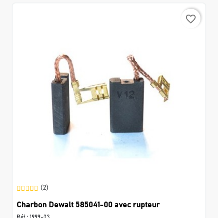
favorite_border
(2)
Charbon Dewalt 585041-00 avec rupteur
Réf :
1999-03