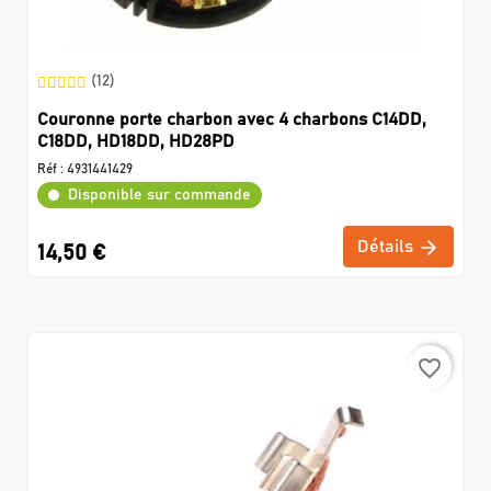
(12)
Couronne porte charbon avec 4 charbons C14DD,
C18DD, HD18DD, HD28PD
Réf :
4931441429
Disponible sur commande
Détails
14,50 €
favorite_border