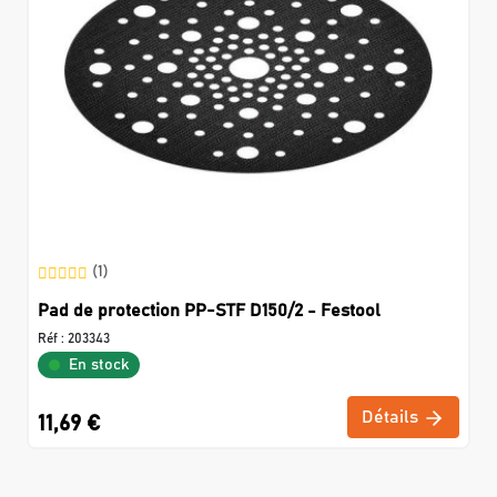
(1)
Pad de protection PP-STF D150/2 - Festool
Réf :
203343
En stock
Détails
11,69 €