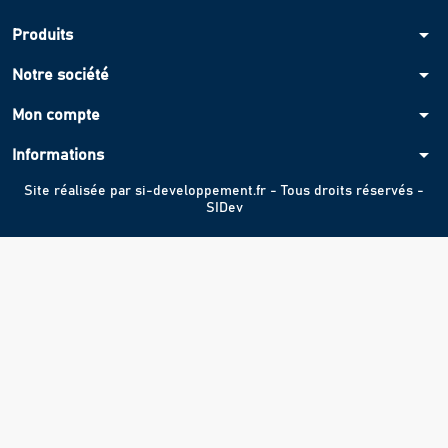
arrow_drop_down
Produits
arrow_drop_down
Notre société
arrow_drop_down
Mon compte
arrow_drop_down
Informations
Site réalisée par
si-developpement.fr
- Tous droits réservés -
SIDev