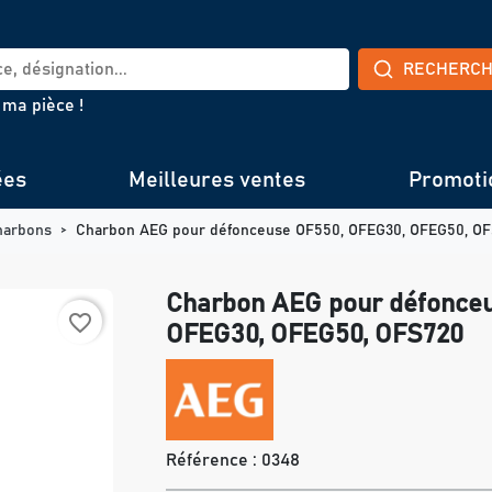
RECHERC
 ma pièce !
ées
Meilleures ventes
Promoti
harbons
Charbon AEG pour défonceuse OF550, OFEG30, OFEG50, O
Charbon AEG pour défonce
favorite_border
OFEG30, OFEG50, OFS720
Référence :
0348