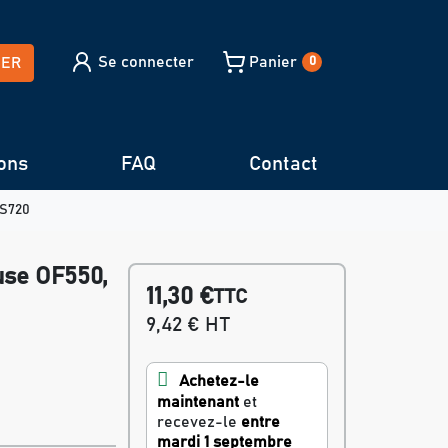
Se connecter
Panier
HER
0
ons
FAQ
Contact
FS720
use OF550,
11,30 €
TTC
9,42 € HT
Achetez-le
maintenant
et
recevez-le
entre
mardi 1 septembre