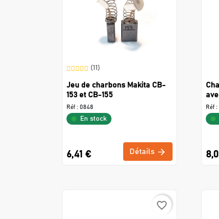
(11)
Jeu de charbons Makita CB-
Cha
153 et CB-155
ave
Réf :
0848
Réf :
En stock
Détails
6,41 €
8,0
favorite_border