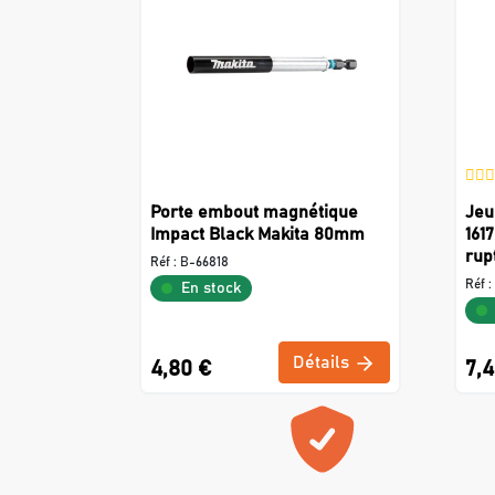
Porte embout magnétique
Jeu
Impact Black Makita 80mm
161
rup
Réf :
B-66818
Réf :
En stock
Détails
4,80 €
7,4