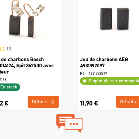
(1)
 de charbons Bosch
Jeu de charbons AEG
7014124, Spit 362500 avec
4931392597
teur
Réf :
4931392597
1156
Disponible sur command
En stock
Détails
Détails
2 €
11,90 €