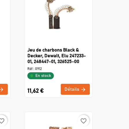
Jeu de charbons Black &
Decker, Dewalt, Elu 247233-
01, 248447-01, 326525-00
Réf :
0912
En stock
Détails
11,62 €
rite_border
favorite_border