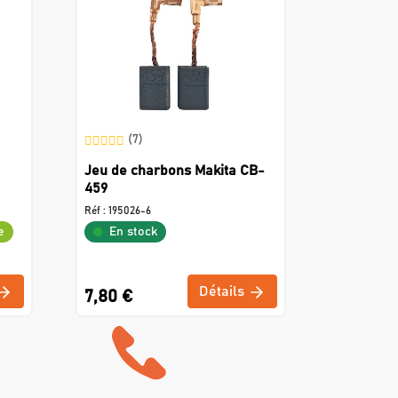
(7)
Jeu de charbons Makita CB-
459
Réf :
195026-6
e
En stock
Détails
7,80 €