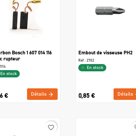
rbon Bosch 1 607 014 116
Embout de visseuse PH2
c rupteur
Réf :
2702
1114
En stock
En stock
Détails
Détails
6 €
0,85 €
favorite_border
favo