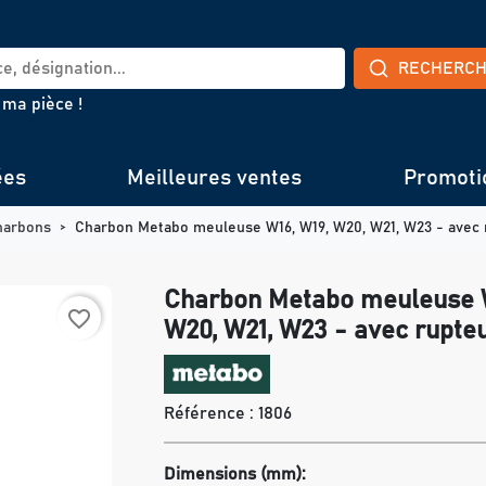
RECHERC
 ma pièce !
ées
Meilleures ventes
Promoti
harbons
Charbon Metabo meuleuse W16, W19, W20, W21, W23 - avec 
Charbon Metabo meuleuse W
favorite_border
W20, W21, W23 - avec rupte
Référence :
1806
Dimensions (mm):