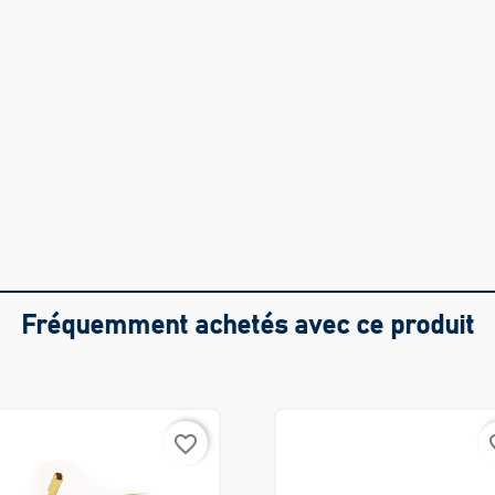
Fréquemment achetés avec ce produit
favorite_border
favo