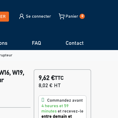
Se connecter
Panier
HER
0
ons
FAQ
Contact
rupteur
16, W19,
9,62 €
TTC
ur
8,02 € HT
Commandez avant
4 heures et 59
minutes
et recevez-le
entre demain et