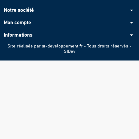
arrow_drop_down
Notre société
arrow_drop_down
Mon compte
arrow_drop_down
Informations
Site réalisée par
si-developpement.fr
- Tous droits réservés -
SIDev