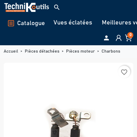
Panneau de gestion des cookies
search
Vues éclatées
Meilleures v
Catalogue
0

Accueil
Pièces détachées
Pièces moteur
Charbons
favorite_border