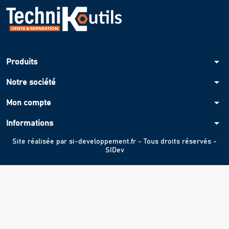
arrow_drop_down
Produits
arrow_drop_down
Notre société
arrow_drop_down
Mon compte
arrow_drop_down
Informations
Site réalisée par
si-developpement.fr
- Tous droits réservés -
SIDev