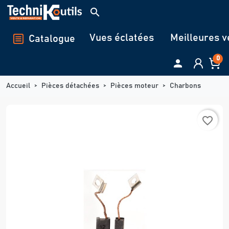
Panneau de gestion des cookies
search
Vues éclatées
Meilleures v
Catalogue
0

Accueil
Pièces détachées
Pièces moteur
Charbons
favorite_border