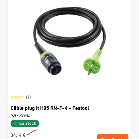
(7)
Câble plug it H05 RN-F-4 - Festool
Réf :
203914
En stock
34,14 €