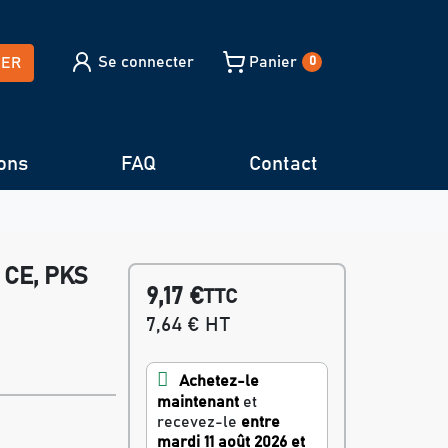
Se connecter
Panier
HER
0
ons
FAQ
Contact
 CE, PKS
9,17 €
TTC
7,64 € HT
Achetez-le
maintenant
et
recevez-le
entre
mardi 11 août 2026 et