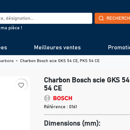
RECHERC
 ma pièce !
ées
Meilleures ventes
Promoti
harbons
Charbon Bosch scie GKS 54 CE, PKS 54 CE
Charbon Bosch scie GKS 54
favorite_border
54 CE
Référence :
0161
Dimensions (mm):